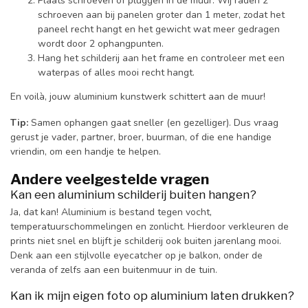
Plaats schroeven of pluggen in de muur. Wij raden 2
schroeven aan bij panelen groter dan 1 meter, zodat het
paneel recht hangt en het gewicht wat meer gedragen
wordt door 2 ophangpunten.
Hang het schilderij aan het frame en controleer met een
waterpas of alles mooi recht hangt.
En voilà, jouw aluminium kunstwerk schittert aan de muur!
Tip:
Samen ophangen gaat sneller (en gezelliger). Dus vraag
gerust je vader, partner, broer, buurman, of die ene handige
vriendin, om een handje te helpen.
Andere veelgestelde vragen
Kan een aluminium schilderij buiten hangen?
Ja, dat kan! Aluminium is bestand tegen vocht,
temperatuurschommelingen en zonlicht. Hierdoor verkleuren de
prints niet snel en blijft je schilderij ook buiten jarenlang mooi.
Denk aan een stijlvolle eyecatcher op je balkon, onder de
veranda of zelfs aan een buitenmuur in de tuin.
Kan ik mijn eigen foto op aluminium laten drukken?