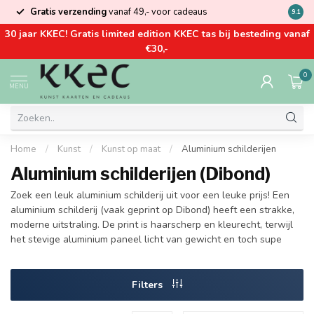
Gratis verzending
vanaf 49,- voor cadeaus
Kom la
9.1
30 jaar KKEC! Gratis limited edition KKEC tas bij besteding vanaf
€30,-
0
MENU
Home
/
Kunst
/
Kunst op maat
/
Aluminium schilderijen
Aluminium schilderijen (Dibond)
Zoek een leuk aluminium schilderij uit voor een leuke prijs! Een
aluminium schilderij (vaak geprint op Dibond) heeft een strakke,
moderne uitstraling. De print is haarscherp en kleurecht, terwijl
het stevige aluminium paneel licht van gewicht en toch supe
Filters