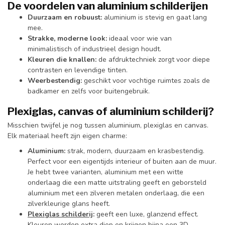
De voordelen van aluminium schilderijen
Duurzaam en robuust:
aluminium is stevig en gaat lang
mee.
Strakke, moderne look:
ideaal voor wie van
minimalistisch of industrieel design houdt.
Kleuren die knallen:
de afdruktechniek zorgt voor diepe
contrasten en levendige tinten.
Weerbestendig:
geschikt voor vochtige ruimtes zoals de
badkamer en zelfs voor buitengebruik.
Plexiglas, canvas of aluminium schilderij?
Misschien twijfel je nog tussen aluminium, plexiglas en canvas.
Elk materiaal heeft zijn eigen charme:
Aluminium:
strak, modern, duurzaam en krasbestendig.
Perfect voor een eigentijds interieur of buiten aan de muur.
Je hebt twee varianten, aluminium met een witte
onderlaag die een matte uitstraling geeft en geborsteld
aluminium met een zilveren metalen onderlaag, die een
zilverkleurige glans heeft.
Plexiglas schilderij
:
geeft een luxe, glanzend effect.
Kleuren worden extra diep en krijgen bijna een 3D-