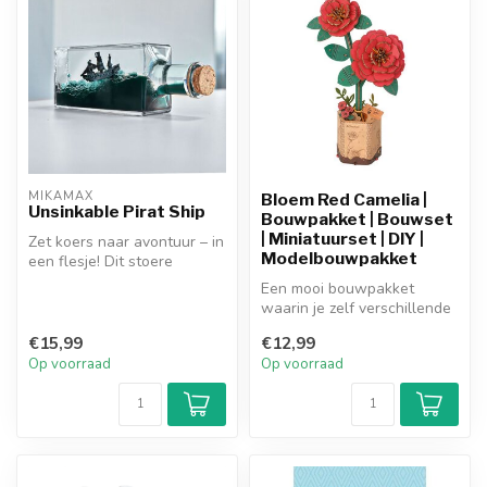
MIKAMAX
Bloem Red Camelia |
Unsinkable Pirat Ship
Bouwpakket | Bouwset
| Miniatuurset | DIY |
Zet koers naar avontuur – in
Modelbouwpakket
een flesje! Dit stoere
Unsinkable Pirate Ship blijf...
Een mooi bouwpakket
waarin je zelf verschillende
stukjes hout in elkaar zet tot
€15,99
€12,99
...
Op voorraad
Op voorraad