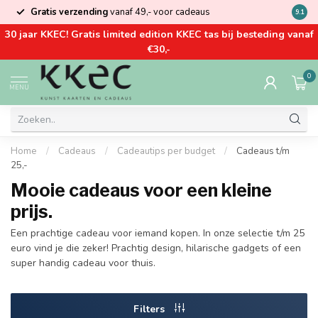
Gratis verzending
vanaf 49,- voor cadeaus
Kom la
9.1
30 jaar KKEC! Gratis limited edition KKEC tas bij besteding vanaf
€30,-
0
MENU
Home
/
Cadeaus
/
Cadeautips per budget
/
Cadeaus t/m
25,-
Mooie cadeaus voor een kleine
prijs.
Een prachtige cadeau voor iemand kopen. In onze selectie t/m 25
euro vind je die zeker! Prachtig design, hilarische gadgets of een
super handig cadeau voor thuis.
Filters