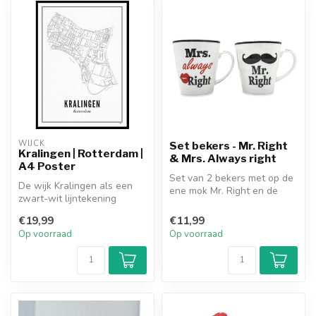
WIJCK
Set bekers - Mr. Right
Kralingen | Rotterdam |
& Mrs. Always right
A4 Poster
Set van 2 bekers met op de
De wijk Kralingen als een
ene mok Mr. Right en de
zwart-wit lijntekening
andere Mrs. Always right.
geprint op mooi vintage
€19,99
€11,99
papier....
Op voorraad
Op voorraad