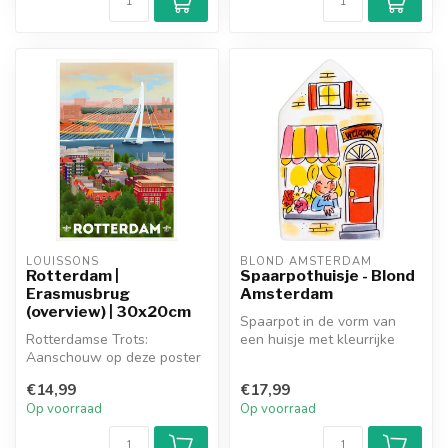
LOUISSONS
BLOND AMSTERDAM
Rotterdam |
Spaarpothuisje - Blond
Erasmusbrug
Amsterdam
(overview) | 30x20cm
Spaarpot in de vorm van
Rotterdamse Trots:
een huisje met kleurrijke
Aanschouw op deze poster
illustraties zoals we die van
het bruisende hart van
...
€14,99
€17,99
Rotterdam van...
Op voorraad
Op voorraad