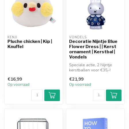
KENJI
VONDELS
Pluche chicken | Kip |
Decoratie Nijntje Blue
Knuffel
Flower Dress | | Kerst
ornament | Kerstbal |
Vondels
Speciale actie, 2 Nijntje
kerstballen voor €35,-!
€16,99
€21,99
Glazen kerst decoratie Nijn...
Op voorraad
Op voorraad