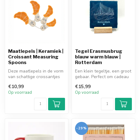
Maatlepels | Keramiek |
Tegel Erasmusbrug
Croissant Measuring
blauw warm blauw |
Spoons
Rotterdam
Deze maatlepels in de vorm
Een klein tegeltje, een groot
van schattige croissantjes
gebaar. Perfect om cadeau
combineren functionaliteit...
te geven aan iemand die ...
€10,99
€15,99
Op voorraad
Op voorraad
-29%