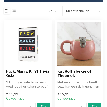
Fuck, Marry, Kill? | Trivia
Kat Koffiebeker of
Quiz
Theemok
"Nobody is safe from being
Met een grote plons heeft
wed, dead or taken to bed."
deze kat een duik genomen
- We hebben dit spel alle...
in jouw verse kop koffie.
€11,99
€15,99
On...
Op voorraad
Op voorraad