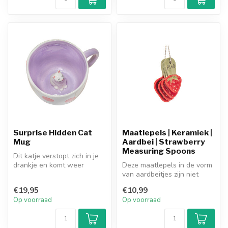
Surprise Hidden Cat
Maatlepels | Keramiek |
Mug
Aardbei | Strawberry
Measuring Spoons
Dit katje verstopt zich in je
drankje en komt weer
Deze maatlepels in de vorm
tevoorschijn als je je mok
van aardbeitjes zijn niet
le...
alleen praktisch, maar ook ...
€19,95
€10,99
Op voorraad
Op voorraad