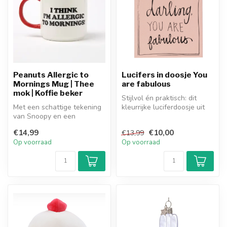
Peanuts Allergic to
Lucifers in doosje You
Mornings Mug | Thee
are fabulous
mok | Koffie beker
Stijlvol én praktisch: dit
Met een schattige tekening
kleurrijke luciferdoosje uit
van Snoopy en een
Engeland bevat 125 extra...
grappige of inspirerende
€14,99
€10,00
€13,99
tekst word...
Op voorraad
Op voorraad