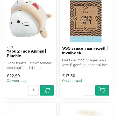
KENJI
999 vragen aan jezelf |
Yabu 2 Face Animal |
Invulboek
Pluchie
Het boek '999 Vragen Aan
Deze knuffel is niet zomaar
Jezelf' geeft je, naast al het
een knuffel - hij is de
social media geweld, een...
ultieme schattigheidsmix
€22,99
€17,50
van...
Op voorraad
Op voorraad