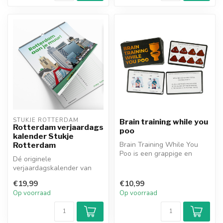
STUKJE ROTTERDAM
Brain training while you
Rotterdam verjaardags
poo
kalender Stukje
Brain Training While You
Rotterdam
Poo is een grappige en
Dé originele
slimme kaartenset van
verjaardagskalender van
Gift Repub...
Rotterdam! Iedere maand de
€19,99
€10,99
tofste gebouwen ...
Op voorraad
Op voorraad