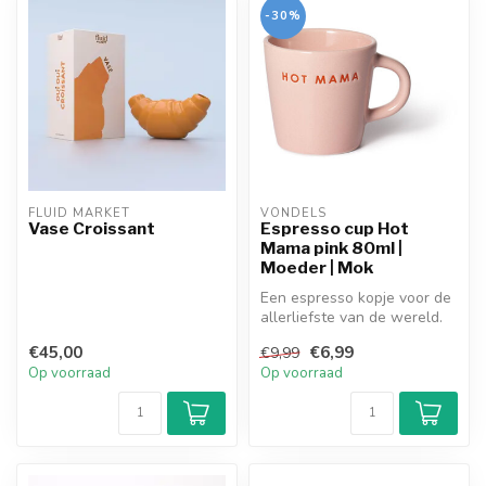
-30%
FLUID MARKET
VONDELS
Vase Croissant
Espresso cup Hot
Mama pink 80ml |
Moeder | Mok
Een espresso kopje voor de
allerliefste van de wereld.
In een mooie rose kleur u...
€45,00
€6,99
€9,99
Op voorraad
Op voorraad