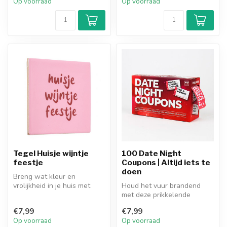
Op voorraad
Op voorraad
Tegel Huisje wijntje
100 Date Night
feestje
Coupons | Altijd iets te
doen
Breng wat kleur en
vrolijkheid in je huis met
Houd het vuur brandend
deze superleuke kleurrijke
met deze prikkelende
tegels!...
coupons voor de perfecte
€7,99
€7,99
date night....
Op voorraad
Op voorraad