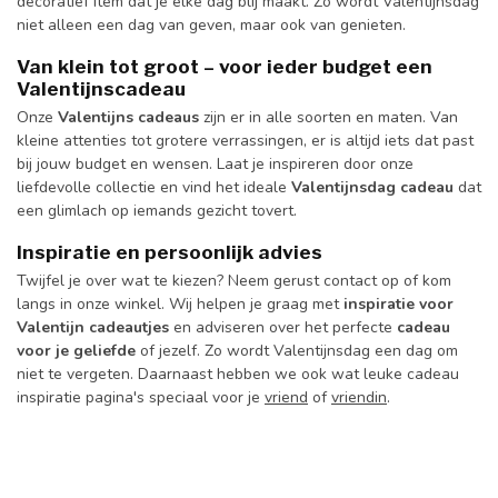
decoratief item dat je elke dag blij maakt. Zo wordt Valentijnsdag
niet alleen een dag van geven, maar ook van genieten.
Van klein tot groot – voor ieder budget een
Valentijnscadeau
Onze
Valentijns cadeaus
zijn er in alle soorten en maten. Van
kleine attenties tot grotere verrassingen, er is altijd iets dat past
bij jouw budget en wensen. Laat je inspireren door onze
liefdevolle collectie en vind het ideale
Valentijnsdag cadeau
dat
een glimlach op iemands gezicht tovert.
Inspiratie en persoonlijk advies
Twijfel je over wat te kiezen? Neem gerust contact op of kom
langs in onze winkel. Wij helpen je graag met
inspiratie voor
Valentijn cadeautjes
en adviseren over het perfecte
cadeau
voor je geliefde
of jezelf. Zo wordt Valentijnsdag een dag om
niet te vergeten. Daarnaast hebben we ook wat leuke cadeau
inspiratie pagina's speciaal voor je
vriend
of
vriendin
.