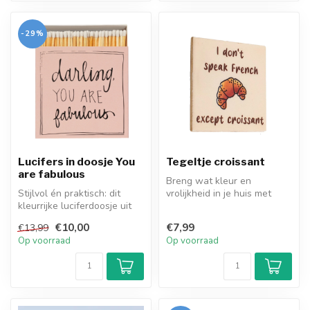
-29%
Lucifers in doosje You
Tegeltje croissant
are fabulous
Breng wat kleur en
Stijlvol én praktisch: dit
vrolijkheid in je huis met
kleurrijke luciferdoosje uit
deze superleuke kleurrijke
Engeland bevat 125 extra...
tegels!...
€10,00
€7,99
€13,99
Op voorraad
Op voorraad