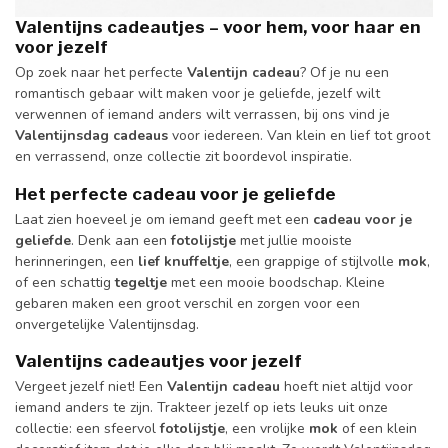
Valentijns cadeautjes – voor hem, voor haar en
voor jezelf
Op zoek naar het perfecte
Valentijn cadeau
? Of je nu een
romantisch gebaar wilt maken voor je geliefde, jezelf wilt
verwennen of iemand anders wilt verrassen, bij ons vind je
Valentijnsdag cadeaus
voor iedereen. Van klein en lief tot groot
en verrassend, onze collectie zit boordevol inspiratie.
Het perfecte cadeau voor je geliefde
Laat zien hoeveel je om iemand geeft met een
cadeau voor je
geliefde
. Denk aan een
fotolijstje
met jullie mooiste
herinneringen, een
lief knuffeltje
, een grappige of stijlvolle
mok
,
of een schattig
tegeltje
met een mooie boodschap. Kleine
gebaren maken een groot verschil en zorgen voor een
onvergetelijke Valentijnsdag.
Valentijns cadeautjes voor jezelf
Vergeet jezelf niet! Een
Valentijn cadeau
hoeft niet altijd voor
iemand anders te zijn. Trakteer jezelf op iets leuks uit onze
collectie: een sfeervol
fotolijstje
, een vrolijke
mok
of een klein