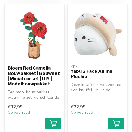
KENJI
Bloem Red Camelia |
Yabu 2 Face Animal |
Bouwpakket | Bouwset
Pluchie
| Miniatuurset | DIY |
Modelbouwpakket
Deze knuffel is niet zomaar
een knuffel - hij is de
Een mooi bouwpakket
ultieme schattigheidsmix
waarin je zelf verschillende
van...
stukjes hout in elkaar zet tot
€12,99
€22,99
...
Op voorraad
Op voorraad