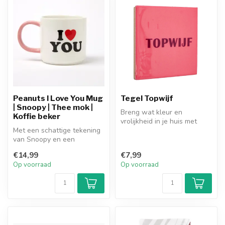
Peanuts I Love You Mug
Tegel Topwijf
| Snoopy | Thee mok |
Breng wat kleur en
Koffie beker
vrolijkheid in je huis met
Met een schattige tekening
deze superleuke kleurrijke
van Snoopy en een
tegels!...
grappige of inspirerende
€14,99
€7,99
tekst word...
Op voorraad
Op voorraad