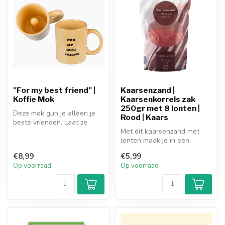
"For my best friend" |
Kaarsenzand |
Koffie Mok
Kaarsenkorrels zak
250gr met 8 lonten |
Deze mok gun je alleen je
Rood | Kaars
beste vrienden. Laat ze
nietsvermoedend een slok
Met dit kaarsenzand met
nemen...
lonten maak je in een
handomdraai je eigen kaars.
€8,99
€5,99
Giet h...
Op voorraad
Op voorraad