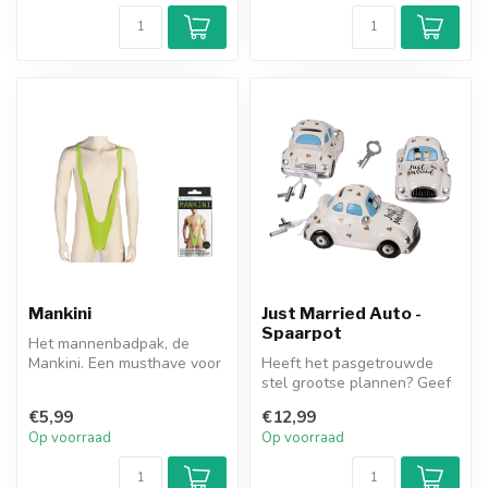
Mankini
Just Married Auto -
Spaarpot
Het mannenbadpak, de
Mankini. Een musthave voor
Heeft het pasgetrouwde
iedere macho.
stel grootse plannen? Geef
dan deze te gekke spaarpot
€5,99
€12,99
cad...
Op voorraad
Op voorraad