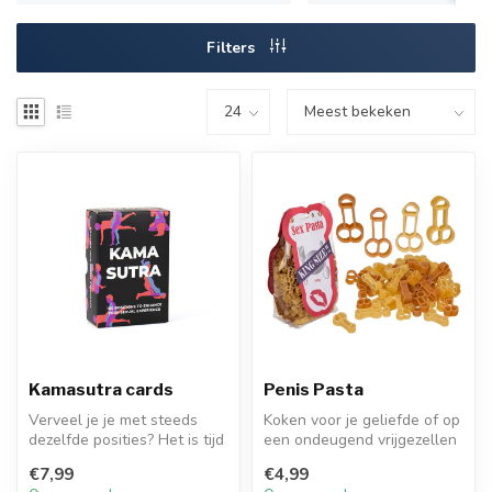
Filters
Kamasutra cards
Penis Pasta
Verveel je je met steeds
Koken voor je geliefde of op
dezelfde posities? Het is tijd
een ondeugend vrijgezellen
om je seksleven op te f...
feestje doe je met deze ...
€7,99
€4,99