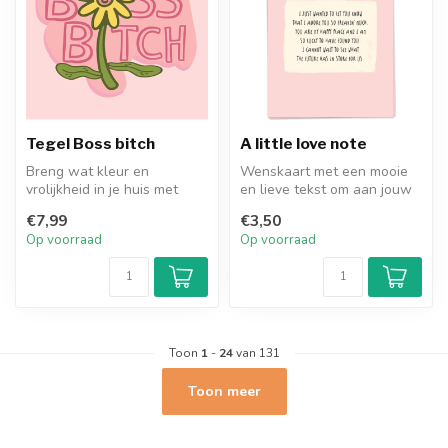
Tegel Boss bitch
A little love note
Breng wat kleur en
Wenskaart met een mooie
vrolijkheid in je huis met
en lieve tekst om aan jouw
deze superleuke kleurrijke
grote liefde te geven.
€7,99
€3,50
tegels!...
Op voorraad
Op voorraad
Toon
1
-
24
van 131
Toon meer