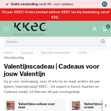
Gratis verzending
vanaf 49,- voor cadeaus
Kom la
9.1
30 jaar KKEC! Gratis limited edition KKEC tas bij besteding vanaf
€30,-
0
MENU
Home
/
Cadeaus
/
Speciale momenten
/
Liefde
/
Valentijnsdag
Valentijnscadeau | Cadeaus voor
jouw Valentijn
Ga je voor zoetsappig, sexy óf iets he-le-maal anders dit jaar
tijdens Valentijnsdag? KKEC - Dé expert in Kunst, Kaarten en
Cadeaus maakt 14 februari dit jaar onvergetelijk.
Valentijnscadeau voor
Valentijnscadea
man
vrouw