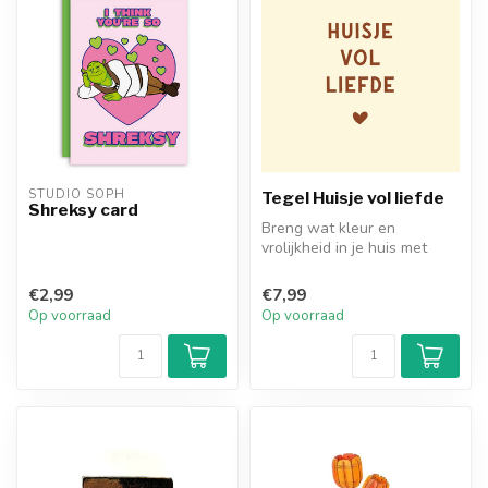
STUDIO SOPH
Tegel Huisje vol liefde
Shreksy card
Breng wat kleur en
vrolijkheid in je huis met
deze superleuke kleurrijke
tegels!...
€2,99
€7,99
Op voorraad
Op voorraad