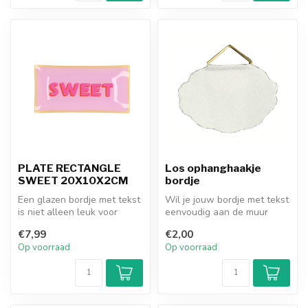
PLATE RECTANGLE
Los ophanghaakje
SWEET 20X10X2CM
bordje
Een glazen bordje met tekst
Wil je jouw bordje met tekst
is niet alleen leuk voor
eenvoudig aan de muur
jezelf, maar ook een pracht...
hangen? Met dit losse
€7,99
€2,00
ophangh...
Op voorraad
Op voorraad