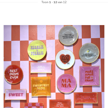
Toon
1
-
12
van 12