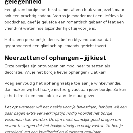
gelegenheid
Een glazen bordje met tekst is niet alleen leuk voor jezelf, maar
ook een prachtig cadeau. Verras je moeder met een liefdevolle
boodschap, geef je geliefde een romantisch gebaar of laat een
vriend(in) weten hoe bijzonder hij of zij voor je is.
Het is een persoonlijk, decoratief en blijvend cadeau dat
gegarandeerd een glimlach op iemands gezicht tovert.
Neerzetten of ophangen – jij kiest
Onze bordjes zijn ontworpen om mooi neer te zetten als
decoratie. Wil je het bordje liever ophangen? Dat kan!
Voeg eenvoudig het
ophanghaakje
toe aan je winkelmandje,
dan maken wij het haakje met zorg vast aan jouw bordje. Zo kun
je het direct een mooi plekje aan de muur geven.
Let op:
wanneer wij het haakje voor je bevestigen, hebben wij een
paar dagen extra verwerkingstijd nodig voordat het bordje
verzonden kan worden. De lijm moet namelijk goed drogen om
ervoor te zorgen dat het haakje stevig en veilig vastzit. Zo ben je
verzekerd van een kwalitatief en duurzaam resultaat.