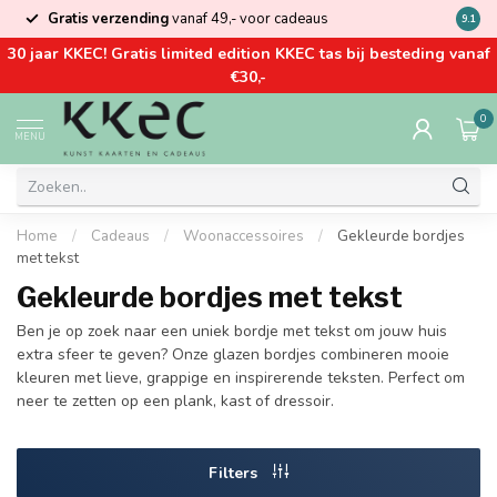
Gratis verzending
vanaf 49,- voor cadeaus
Kom la
9.1
30 jaar KKEC! Gratis limited edition KKEC tas bij besteding vanaf
€30,-
0
MENU
Home
/
Cadeaus
/
Woonaccessoires
/
Gekleurde bordjes
met tekst
Gekleurde bordjes met tekst
Ben je op zoek naar een uniek bordje met tekst om jouw huis
extra sfeer te geven? Onze glazen bordjes combineren mooie
kleuren met lieve, grappige en inspirerende teksten. Perfect om
neer te zetten op een plank, kast of dressoir.
Filters