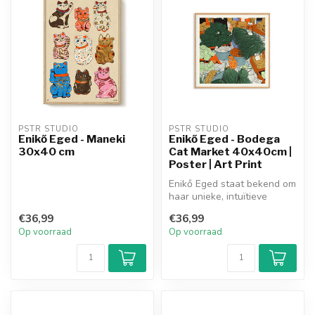
PSTR STUDIO
PSTR STUDIO
Enikő Eged - Maneki
Enikő Eged - Bodega
30x40 cm
Cat Market 40x40cm |
Poster | Art Print
Enikő Eged staat bekend om
haar unieke, intuïtieve
verhalen en zoekt naar een
€36,99
€36,99
si...
Op voorraad
Op voorraad