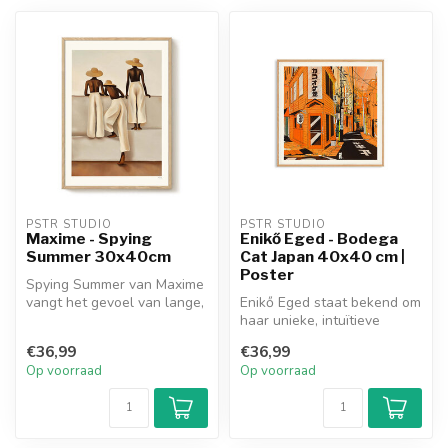
PSTR STUDIO
PSTR STUDIO
Maxime - Spying
Enikő Eged - Bodega
Summer 30x40cm
Cat Japan 40x40 cm |
Poster
Spying Summer van Maxime
vangt het gevoel van lange,
Enikő Eged staat bekend om
zinderende zomerdagen in
haar unieke, intuïtieve
ee...
verhalen en zoekt naar een
€36,99
€36,99
si...
Op voorraad
Op voorraad