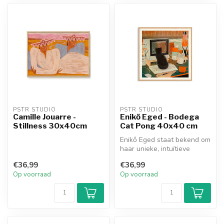
PSTR STUDIO
PSTR STUDIO
Camille Jouarre -
Enikő Eged - Bodega
Stillness 30x40cm
Cat Pong 40x40 cm
Enikő Eged staat bekend om
haar unieke, intuïtieve
verhalen en zoekt naar een
€36,99
€36,99
si...
Op voorraad
Op voorraad