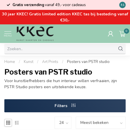
Gratis verzending
vanaf 49,- voor cadeaus
Kom la
9.1
30 jaar KKEC! Gratis limited edition KKEC tas bij besteding vanaf
€30,-
0
MENU
Home
/
Kunst
/
Art Prints
/
Posters van PSTR studio
Posters van PSTR studio
Voor kunstliefhebbers die hun interieur willen verfraaien, zijn
PSTR Studio posters een uitstekende keuze.
Filters