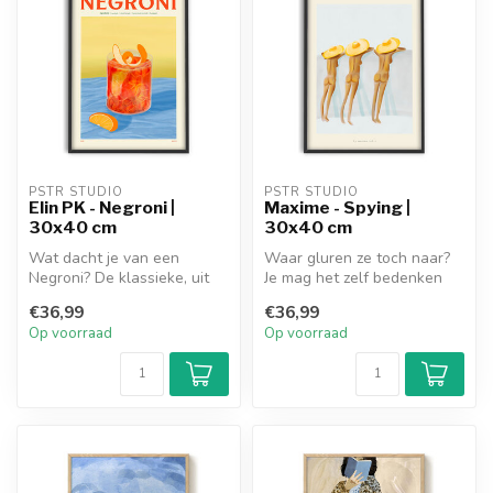
PSTR STUDIO
PSTR STUDIO
Elin PK - Negroni |
Maxime - Spying |
30x40 cm
30x40 cm
Wat dacht je van een
Waar gluren ze toch naar?
Negroni? De klassieke, uit
Je mag het zelf bedenken
Italië afkomstige cocktail
met deze stralende art print.
€36,99
€36,99
met e...
Op voorraad
Op voorraad