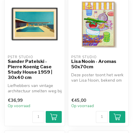
PSTR STUDIO
PSTR STUDIO
Sander Patelski -
Lisa Nooin - Aromas
Pierre Koenig Case
50x70cm
Study House 1959 |
Deze poster toont het werk
30x40 cm
van Lisa Nooin, bekend om
Liefhebbers van vintage
haar glas-in-lood geïnspire...
architectuur smelten weg bij
deze print van Sander
€36,99
€45,00
Patel...
Op voorraad
Op voorraad