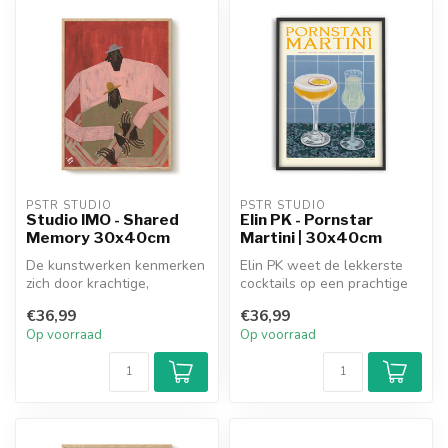
PSTR STUDIO
PSTR STUDIO
Studio IMO - Shared
Elin PK - Pornstar
Memory 30x40cm
Martini | 30x40cm
De kunstwerken kenmerken
Elin PK weet de lekkerste
zich door krachtige,
cocktails op een prachtige
grafische weergaven van
manier te verbeelden. Dit k...
€36,99
€36,99
Black figu...
Op voorraad
Op voorraad