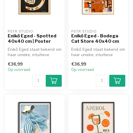
PSTR STUDIO
PSTR STUDIO
Enikő Eged - Spotted
Enikő Eged - Bodega
40x40 cm | Poster
Cat Store 40x40 cm
Enikő Eged staat bekend om
Enikő Eged staat bekend om
haar unieke, intuïtieve
haar unieke, intuïtieve
verhalen en zoekt naar een
verhalen en zoekt naar een
€36,99
€36,99
si...
si...
Op voorraad
Op voorraad