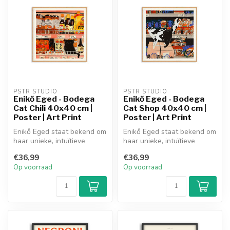
PSTR STUDIO
PSTR STUDIO
Enikő Eged - Bodega
Enikő Eged - Bodega
Cat Chili 40x40 cm |
Cat Shop 40x40 cm |
Poster | Art Print
Poster | Art Print
Enikő Eged staat bekend om
Enikő Eged staat bekend om
haar unieke, intuïtieve
haar unieke, intuïtieve
verhalen en zoekt naar een
verhalen en zoekt naar een
€36,99
€36,99
si...
si...
Op voorraad
Op voorraad