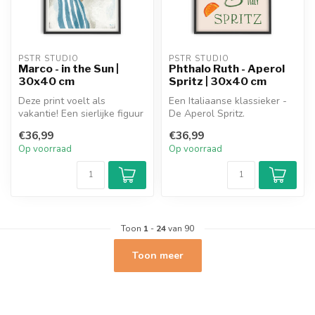
PSTR STUDIO
PSTR STUDIO
Marco - in the Sun |
Phthalo Ruth - Aperol
30x40 cm
Spritz | 30x40 cm
Deze print voelt als
Een Italiaanse klassieker -
vakantie! Een sierlijke figuur
De Aperol Spritz.
poseert in een prachtige
€36,99
€36,99
glo...
Op voorraad
Op voorraad
Toon
1
-
24
van 90
Toon meer