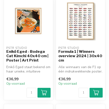
PSTR STUDIO
PSTR STUDIO
Enikő Eged - Bodega
Formula 1 | Winners
Cat Kimchi 40x40 cm |
overview 2024 | 30x40
Poster | Art Print
cm
Enikő Eged staat bekend om
Alle winnaars van de F1 op
haar unieke, intuïtieve
één indrukwekkende poster.
verhalen en zoekt naar een
€36,99
€36,99
si...
Op voorraad
Op voorraad