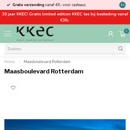
Gratis verzending
vanaf 49,- voor cadeaus
Kom la
9.1
30 jaar KKEC! Gratis limited edition KKEC tas bij besteding vanaf
€30,-
0
MENU
Home
/
Maasboulevard Rotterdam
Maasboulevard Rotterdam