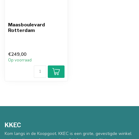
Maasboulevard
Rotterdam
€249,00
Op voorraad
KKEC
Kom langs in de Koopgoot. KKEC is een grote, gevestigde winkel