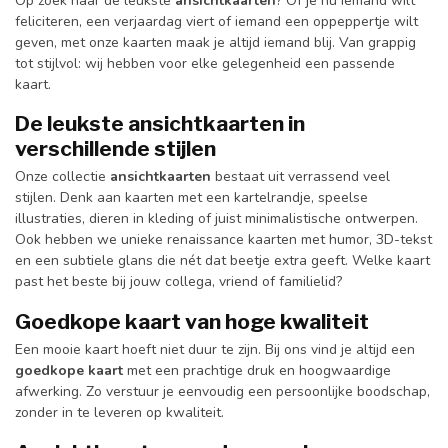
Op zoek naar de leukste
ansichtkaarten
? Of je nu iemand wilt
feliciteren, een verjaardag viert of iemand een oppeppertje wilt
geven, met onze kaarten maak je altijd iemand blij. Van grappig
tot stijlvol: wij hebben voor elke gelegenheid een passende
kaart.
De leukste ansichtkaarten in
verschillende stijlen
Onze collectie
ansichtkaarten
bestaat uit verrassend veel
stijlen. Denk aan kaarten met een kartelrandje, speelse
illustraties, dieren in kleding of juist minimalistische ontwerpen.
Ook hebben we unieke renaissance kaarten met humor, 3D-tekst
en een subtiele glans die nét dat beetje extra geeft. Welke kaart
past het beste bij jouw collega, vriend of familielid?
Goedkope kaart van hoge kwaliteit
Een mooie kaart hoeft niet duur te zijn. Bij ons vind je altijd een
goedkope kaart
met een prachtige druk en hoogwaardige
afwerking. Zo verstuur je eenvoudig een persoonlijke boodschap,
zonder in te leveren op kwaliteit.