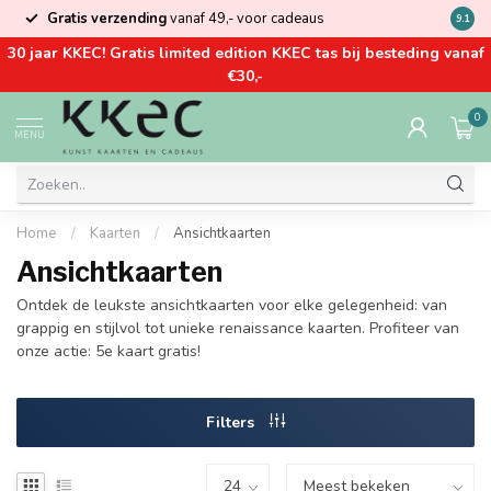
Gratis verzending
vanaf 49,- voor cadeaus
Kom la
9.1
30 jaar KKEC! Gratis limited edition KKEC tas bij besteding vanaf
€30,-
0
MENU
Home
/
Kaarten
/
Ansichtkaarten
Ansichtkaarten
Ontdek de leukste ansichtkaarten voor elke gelegenheid: van
grappig en stijlvol tot unieke renaissance kaarten. Profiteer van
onze actie: 5e kaart gratis!
Filters