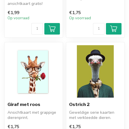
ansichtkaart gratis!
€1,99
€1,75
Op voorraad
Op voorraad
Giraf met roos
Ostrich 2
Ansichtkaart met grappige
Geweldige serie kaarten
dierenprint.
met verkleedde dieren.
Herken je er al iemand in?
€1,75
€1,75
Zo leu...