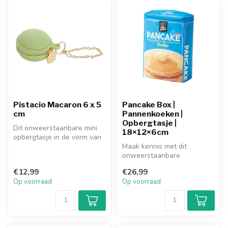
Pistacio Macaron 6 x 5
Pancake Box |
cm
Pannenkoeken |
Opbergtasje |
Dit onweerstaanbare mini
18×12×6cm
opbergtasje in de vorm van
een macaron is een echte
Maak kennis met dit
tra...
onweerstaanbare
opbergtasje in de vorm van
€12,99
€26,99
je favoriete snac...
Op voorraad
Op voorraad