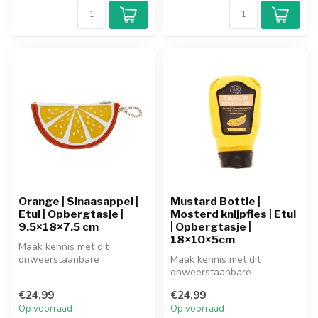
Orange | Sinaasappel |
Mustard Bottle |
Etui | Opbergtasje |
Mosterd knijpfles | Etui
9.5×18×7.5 cm
| Opbergtasje |
18×10×5cm
Maak kennis met dit
onweerstaanbare
Maak kennis met dit
opbergtasje in de vorm van
onweerstaanbare
je favoriete snac...
opbergtasje in de vorm van
€24,99
€24,99
je favoriete snac...
Op voorraad
Op voorraad