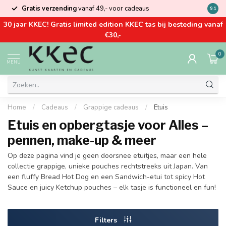
Gratis verzending
vanaf 49,- voor cadeaus
Kom la
9.1
30 jaar KKEC! Gratis limited edition KKEC tas bij besteding vanaf
€30,-
0
MENU
Home
/
Cadeaus
/
Grappige cadeaus
/
Etuis
Etuis en opbergtasje voor Alles –
pennen, make-up & meer
Op deze pagina vind je geen doorsnee etuitjes, maar een hele
collectie grappige, unieke pouches rechtstreeks uit Japan. Van
een fluffy Bread Hot Dog en een Sandwich-etui tot spicy Hot
Sauce en juicy Ketchup pouches – elk tasje is functioneel en fun!
Filters