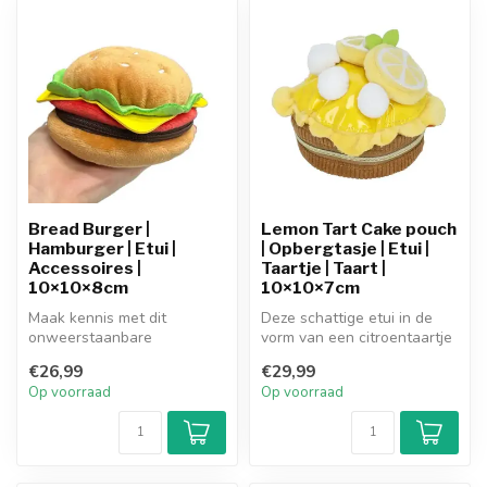
Bread Burger |
Lemon Tart Cake pouch
Hamburger | Etui |
| Opbergtasje | Etui |
Accessoires |
Taartje | Taart |
10×10×8cm
10×10×7cm
Maak kennis met dit
Deze schattige etui in de
onweerstaanbare
vorm van een citroentaartje
opbergtasje in de vorm van
is gemaakt van superzacht
€26,99
€29,99
je favoriete snac...
...
Op voorraad
Op voorraad