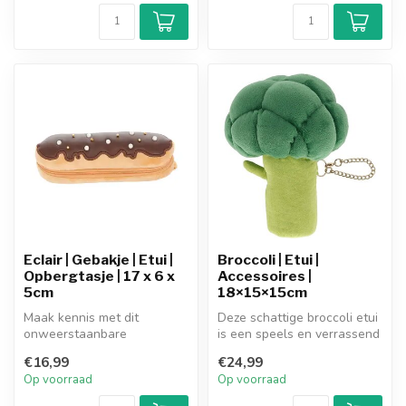
Eclair | Gebakje | Etui |
Broccoli | Etui |
Opbergtasje | 17 x 6 x
Accessoires |
5cm
18×15×15cm
Maak kennis met dit
Deze schattige broccoli etui
onweerstaanbare
is een speels en verrassend
opbergtasje in de vorm van
accessoire dat meteen d...
€16,99
€24,99
je favoriete snac...
Op voorraad
Op voorraad