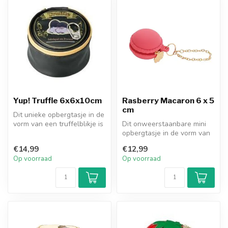
Yup! Truffle 6x6x10cm
Rasberry Macaron 6 x 5
cm
Dit unieke opbergtasje in de
vorm van een truffelblikje is
Dit onweerstaanbare mini
een echte must-have v...
opbergtasje in de vorm van
een macaron is een echte
€14,99
€12,99
tra...
Op voorraad
Op voorraad