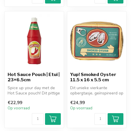
Hot Sauce Pouch | Etui |
Yup! Smoked Oyster
23×6.5cm
11.5 x 16 x 5.5 cm
Spice up your day met de
Dit unieke vierkante
Hot Sauce pouch! Dit pittige
opbergtasje, geïnspireerd op
tasje uit Japan is gemaakt...
een blikje oesters, is een
€22,99
€24,99
ech...
Op voorraad
Op voorraad