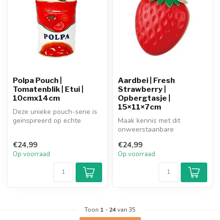
Polpa Pouch |
Aardbei | Fresh
Tomatenblik | Etui |
Strawberry |
10cmx14cm
Opbergtasje |
15×11×7cm
Deze unieke pouch-serie is
geïnspireerd op echte
Maak kennis met dit
voedselverpakkingen en tot
onweerstaanbare
in d...
opbergtasje in de vorm van
€24,99
€24,99
je favoriete snac...
Op voorraad
Op voorraad
Toon
1
-
24
van 35