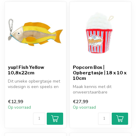
yup! Fish Yellow
Popcorn Box |
10,8x22cm
Opbergtasje | 18 x 10 x
10cm
Dit unieke opbergtasje met
visdesign is een speels en
Maak kennis met dit
opvallend accessoire dat
onweerstaanbare
m...
opbergtasje in de vorm van
€12,99
€27,99
je favoriete snac...
Op voorraad
Op voorraad