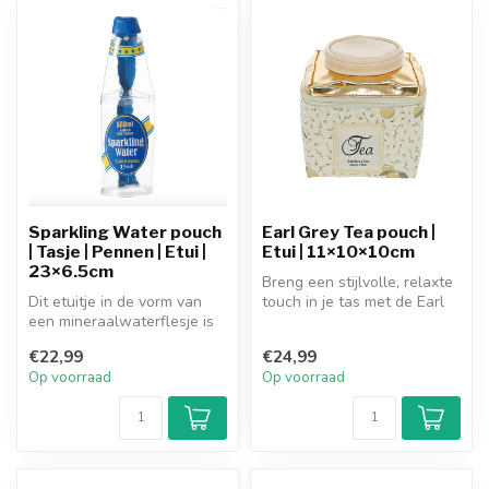
Sparkling Water pouch
Earl Grey Tea pouch |
| Tasje | Pennen | Etui |
Etui | 11×10×10cm
23×6.5cm
Breng een stijlvolle, relaxte
Dit etuitje in de vorm van
touch in je tas met de Earl
een mineraalwaterflesje is
Grey Tea pouch! Dit ch...
origineel, praktisch en le...
€22,99
€24,99
Op voorraad
Op voorraad