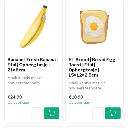
Banaan | Fresh Banana |
Ei | Brood | Bread Egg
Etui | Opbergtasje |
Toast | Etui |
21×6cm
Opbergtasje |
15×12×2.5cm
Maak kennis met dit
onweerstaanbare
Maak kennis met dit
opbergtasje in de vorm van
onweerstaanbare
je favoriete snac...
opbergtasje in de vorm van
€24,99
€18,99
je favoriete snac...
Op voorraad
Op voorraad