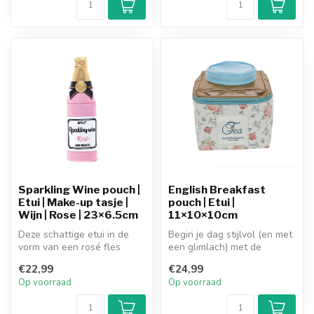
Sparkling Wine pouch |
English Breakfast
Etui | Make-up tasje |
pouch | Etui |
Wijn | Rose | 23×6.5cm
11×10×10cm
Deze schattige etui in de
Begin je dag stijlvol (en met
vorm van een rosé fles
een glimlach) met de
brengt meteen feestelijke
English Breakfast pouch! Dit
€22,99
€24,99
vibes...
...
Op voorraad
Op voorraad