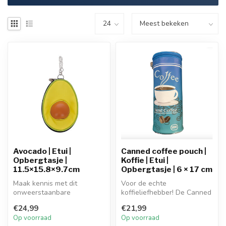
Avocado | Etui |
Canned coffee pouch |
Opbergtasje |
Koffie | Etui |
11.5×15.8×9.7cm
Opbergtasje | 6 × 17 cm
Maak kennis met dit
Voor de echte
onweerstaanbare
koffieliefhebber! De Canned
opbergtasje in de vorm van
Coffee Pouch is een
€24,99
€21,99
je favoriete snac...
origineel etuitje ...
Op voorraad
Op voorraad