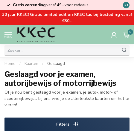
Gratis verzending
vanaf 49,- voor cadeaus
Kom la
9.1
30 jaar KKEC! Gratis limited edition KKEC tas bij besteding vanaf
€30,-
0
MENU
Home
/
Kaarten
/
Geslaagd
Geslaagd voor je examen,
autorijbewijs of motorrijbewijs
Of je nou bent geslaagd voor je examen, je auto-, motor- of
scooterrijbewijs… bij ons vind je de allerleukste kaarten om het te
vieren!
Filters