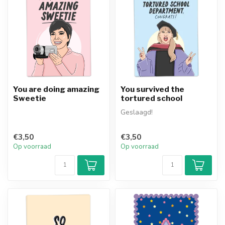
You are doing amazing
You survived the
Sweetie
tortured school
Geslaagd!
€3,50
€3,50
Op voorraad
Op voorraad