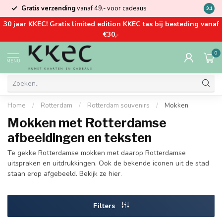
Gratis verzending
vanaf 49,- voor cadeaus
Kom la
9.1
30 jaar KKEC! Gratis limited edition KKEC tas bij besteding vanaf
€30,-
0
MENU
Home
/
Rotterdam
/
Rotterdam souvenirs
/
Mokken
Mokken met Rotterdamse
afbeeldingen en teksten
Te gekke Rotterdamse mokken met daarop Rotterdamse
uitspraken en uitdrukkingen. Ook de bekende iconen uit de stad
staan erop afgebeeld. Bekijk ze hier.
Filters