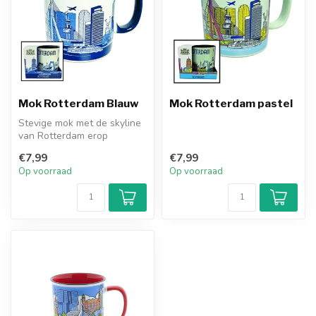
Mok Rotterdam Blauw
Mok Rotterdam pastel
Stevige mok met de skyline
van Rotterdam erop
bedrukt. In mooie
€7,99
€7,99
blauwtinten.
Op voorraad
Op voorraad