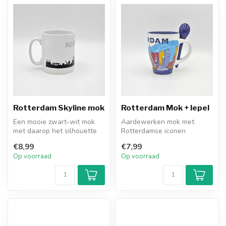
Rotterdam Skyline mok
Rotterdam Mok + lepel
Een mooie zwart-wit mok
Aardewerken mok met
met daarop het silhouette
Rotterdamse iconen
van de Rotterdamse skyline.
bedrukt, incl handige lepel
€8,99
€7,99
Ee...
Op voorraad
Op voorraad