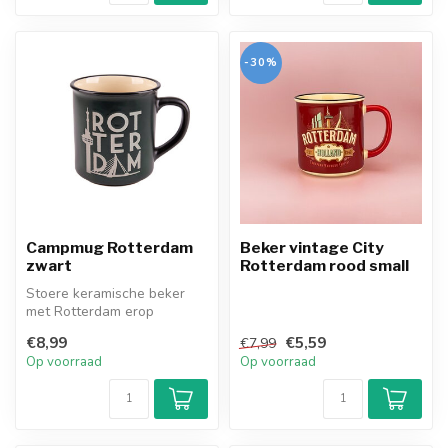
-30%
Campmug Rotterdam
Beker vintage City
zwart
Rotterdam rood small
Stoere keramische beker
met Rotterdam erop
gedrukt. Super souvenir om
€8,99
€5,59
€7,99
mee te nem...
Op voorraad
Op voorraad