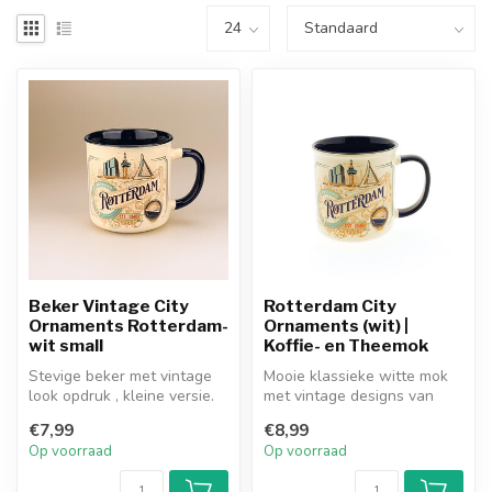
Beker Vintage City
Rotterdam City
Ornaments Rotterdam-
Ornaments (wit) |
wit small
Koffie- en Theemok
Stevige beker met vintage
Mooie klassieke witte mok
look opdruk , kleine versie.
met vintage designs van
10x8cm.
hedendaagse Rotterdamse
€7,99
€8,99
iconen...
Op voorraad
Op voorraad