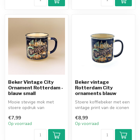
Beker Vintage City
Beker vintage
Ornament Rotterdam -
Rotterdam City
blauw small
ornaments blauw
Mooie stevige mok met
Stoere koffiebeker met een
stoere opdruk van
vintage print van de iconen
Rotterdam, 10x7cm. Er is
van Rotterdam.
€7,99
€8,99
ook een grotere...
Op voorraad
Op voorraad