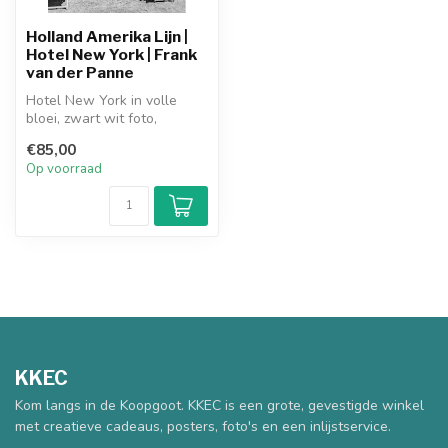
Holland Amerika Lijn |
Hotel New York | Frank
van der Panne
Hotel New York in volle
bloei, zwart wit foto,
vastgelegd door fotograaf
€85,00
Frank v...
Op voorraad
KKEC
Kom langs in de Koopgoot. KKEC is een grote, gevestigde winkel
met creatieve cadeaus, posters, foto's en een inlijstservice.