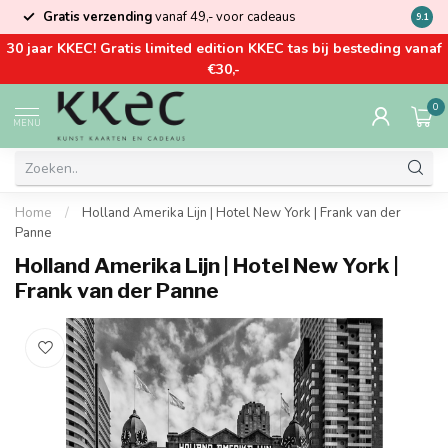
Gratis verzending
vanaf 49,- voor cadeaus
Kom la
9.1
30 jaar KKEC! Gratis limited edition KKEC tas bij besteding vanaf
€30,-
0
MENU
Home
/
Holland Amerika Lijn | Hotel New York | Frank van der
Panne
Holland Amerika Lijn | Hotel New York |
Frank van der Panne