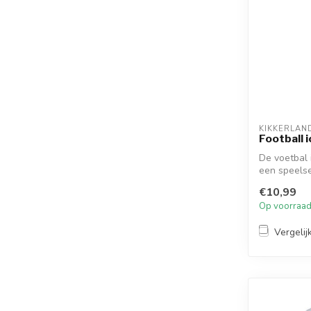
KIKKERLAN
Football i
De voetbal i
een speelse
€10,99
Op voorraa
Vergelij