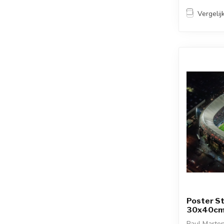
Vergelij
Poster S
30x40c
Paul Marten