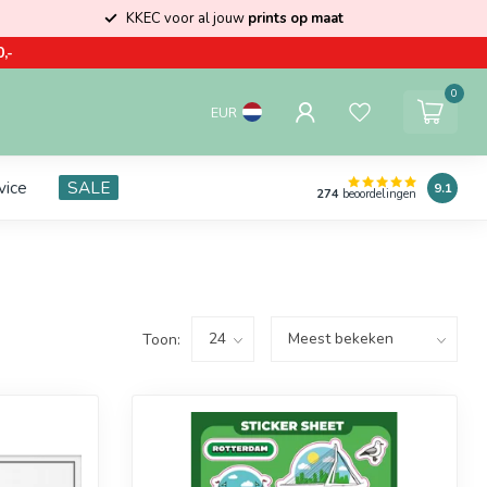
KKEC voor al jouw
prints op maat
,-
0
EUR
vice
SALE
9.1
274
beoordelingen
Toon: