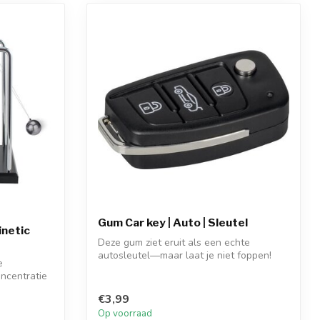
Gum Car key | Auto | Sleutel
inetic
Deze gum ziet eruit als een echte
autosleutel—maar laat je niet foppen!
e
Aan je s...
ncentratie
€3,99
Op voorraad