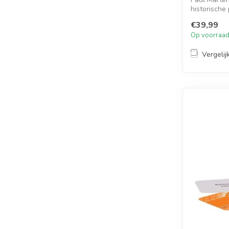
historische
poster! Fe...
€39,99
Op voorraa
Vergelij