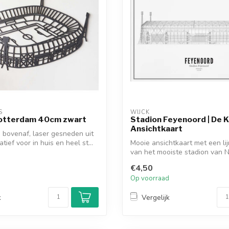
S
WIJCK
Rotterdam 40cm zwart
Stadion Feyenoord | De Ku
Ansichtkaart
 bovenaf, laser gesneden uit
tief voor in huis en heel st...
Mooie ansichtkaart met een li
van het mooiste stadion van 
D...
€4,50
d
Op voorraad
k
Vergelijk