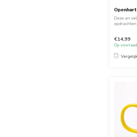
Openharti
Deze en ve
opdrachten 
verrassende
€14,99
Op voorraa
Vergelij