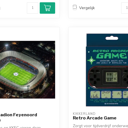
k
Vergelijk
KIKKERLAND
tadion Feyenoord
Retro Arcade Game
m
Zorgt voor tijdverdrijf onderwe
s en KKEC vieren deze