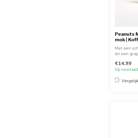
Peanuts M
mok | Kof
Met een sc
en een grap
word...
€14,99
Op voorraa
Vergelij