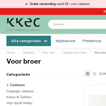
Gratis verzending
vanaf 49,- voor cadeaus
3
Alle categorieën
Inlijstservice
Printservice
Home
/
Cadeaus
/
Voor wie
/
Cadeau voor hem
/
Voor br
Voor broer
33
P
Categorieën
Cadeaus
Grappige cadeaus
Koken & Tafelen
Vrije tijd & Hobby