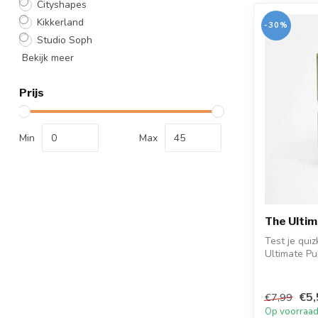
Cityshapes
Kikkerland
-30%
Studio Soph
Bekijk meer
Prijs
Min
Max
The Ultim
Test je qui
Ultimate Pub
€5,
€7,99
Op voorraa