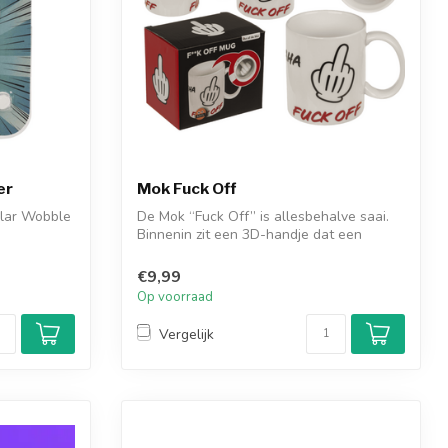
er
Mok Fuck Off
olar Wobble
De Mok “Fuck Off” is allesbehalve saai.
Binnenin zit een 3D-handje dat een
midde...
€9,99
Op voorraad
Vergelijk