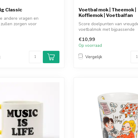
g Classic
Voetbal mok | Theemok |
Koffiemok | Voetbalfan
le andere vragen en
zullen zorgen voor
Score doelpunten van vreugd
 antwoord...
voetbalmok met bijpassende
vingerpoppetjes...
€10,99
d
Op voorraad
k
Vergelijk