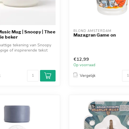
BLOND AMSTERDAM
usic Mug | Snoopy | Thee
Mazagran Game on
fie beker
hattige tekening van Snoopy
pige of inspirerende tekst
€12,99
d
Op voorraad
k
Vergelijk