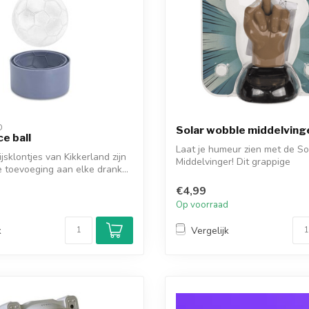
D
Solar wobble middelving
ce ball
Laat je humeur zien met de S
jsklontjes van Kikkerland zijn
Middelvinger! Dit grappige
 toevoeging aan elke drank...
bureaubladacc...
€4,99
d
Op voorraad
k
Vergelijk