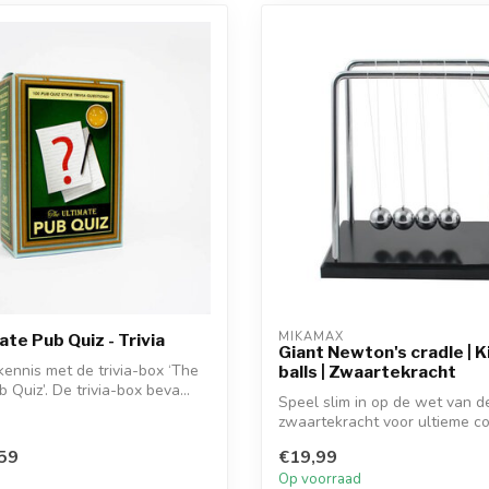
MIKAMAX
ate Pub Quiz - Trivia
Giant Newton's cradle | K
zkennis met de trivia-box ‘The
balls | Zwaartekracht
 Quiz’. De trivia-box beva...
Speel slim in op de wet van d
zwaartekracht voor ultieme co
tijdens h...
59
€19,99
d
Op voorraad