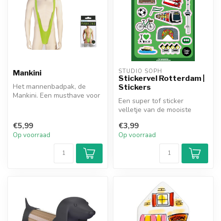
STUDIO SOPH
Mankini
Stickervel Rotterdam |
Het mannenbadpak, de
Stickers
Mankini. Een musthave voor
Een super tof sticker
iedere macho.
velletje van de mooiste
Rotstad die er is, Rotterdam!
€5,99
€3,99
Er z...
Op voorraad
Op voorraad