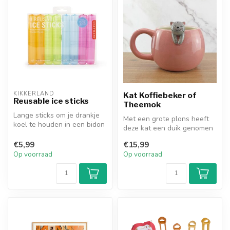
KIKKERLAND
Kat Koffiebeker of
Reusable ice sticks
Theemok
Lange sticks om je drankje
Met een grote plons heeft
koel te houden in een bidon
deze kat een duik genomen
of fles. Ideaal voor wate...
in jouw verse kop koffie.
€5,99
€15,99
On...
Op voorraad
Op voorraad