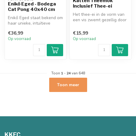
Katten Theemok
Enikő Eged - Bodega
Inclusief Thee-ei
Cat Pong 40x40 cm
Het thee-ei in de vorm van
Enikő Eged staat bekend om
een vis zwemt gezellig door
haar unieke, intuïtieve
deze doorzichtige katten ...
verhalen en zoekt naar een
€36,99
€15,99
si...
Op voorraad
Op voorraad
Toon
1
-
24
van 648
Toon meer
KKEC