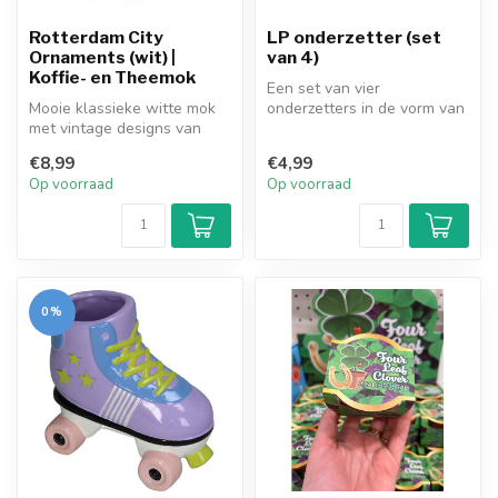
Rotterdam City
LP onderzetter (set
Ornaments (wit) |
van 4)
Koffie- en Theemok
Een set van vier
Mooie klassieke witte mok
onderzetters in de vorm van
met vintage designs van
oude lp platen. Vinyl is
hedendaagse Rotterdamse
weer he-le...
€8,99
€4,99
iconen...
Op voorraad
Op voorraad
0%