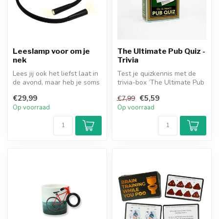
Leeslamp voor om je
The Ultimate Pub Quiz -
nek
Trivia
Lees jij ook het liefst laat in
Test je quizkennis met de
de avond, maar heb je soms
trivia-box ‘The Ultimate Pub
moeite om genoeg lich...
Quiz’. De trivia-box beva...
€29,99
€5,59
€7,99
Op voorraad
Op voorraad