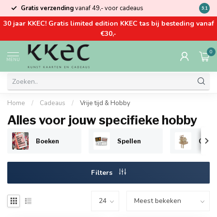
Gratis verzending
vanaf 49,- voor cadeaus
Kom la
9.1
30 jaar KKEC! Gratis limited edition KKEC tas bij besteding vanaf
€30,-
0
MENU
Home
/
Cadeaus
/
Vrije tijd & Hobby
Alles voor jouw specifieke hobby
Boeken
Spellen
Creat
Filters