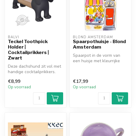
BALVI
BLOND AMSTERDAM
Teckel Toothpick
Spaarpothuisje - Blond
Holder |
Amsterdam
Cocktailprikkers |
Spaarpot in de vorm van
Zwart
een huisje met kleurrijke
Deze dachshund zit vol met
illustraties zoals we die van
handige cocktailprikkers.
...
Perfect voor
€8,99
€17,99
hondenliefhebb...
Op voorraad
Op voorraad