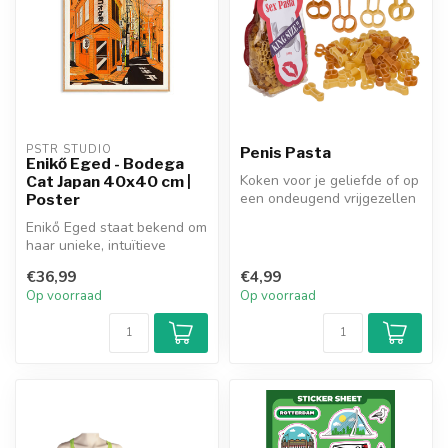
PSTR STUDIO
Penis Pasta
Enikő Eged - Bodega
Koken voor je geliefde of op
Cat Japan 40x40 cm |
een ondeugend vrijgezellen
Poster
feestje doe je met deze ...
Enikő Eged staat bekend om
haar unieke, intuïtieve
verhalen en zoekt naar een
€36,99
€4,99
si...
Op voorraad
Op voorraad