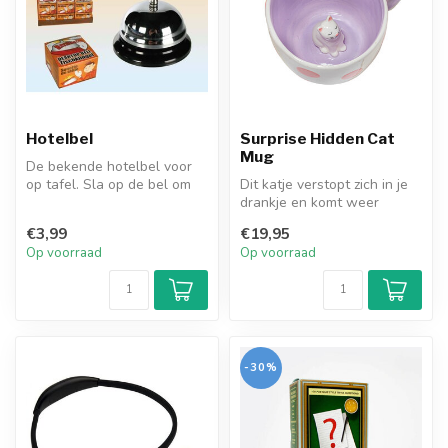
Hotelbel
Surprise Hidden Cat
Mug
De bekende hotelbel voor
op tafel. Sla op de bel om
Dit katje verstopt zich in je
de aandacht te trekken bij
drankje en komt weer
i...
tevoorschijn als je je mok
€3,99
€19,95
le...
Op voorraad
Op voorraad
-30%