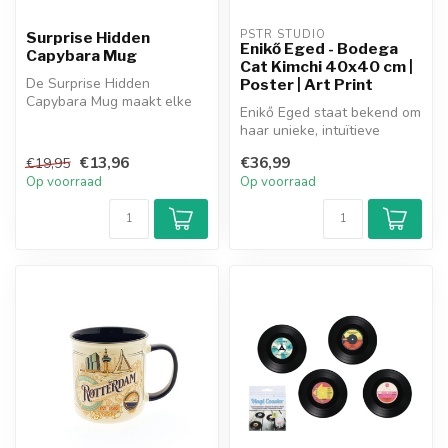
PSTR STUDIO
Surprise Hidden
Enikő Eged - Bodega
Capybara Mug
Cat Kimchi 40x40 cm |
De Surprise Hidden
Poster | Art Print
Capybara Mug maakt elke
Enikő Eged staat bekend om
slok extra leuk! Terwijl je
haar unieke, intuïtieve
drinkt, v...
verhalen en zoekt naar een
€13,96
€36,99
€19,95
si...
Op voorraad
Op voorraad