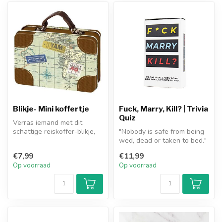
Blikje- Mini koffertje
Fuck, Marry, Kill? | Trivia
Quiz
Verras iemand met dit
schattige reiskoffer-blikje,
"Nobody is safe from being
gevuld met kleine
wed, dead or taken to bed."
cadeautjes ...
- We hebben dit spel alle...
€7,99
€11,99
Op voorraad
Op voorraad