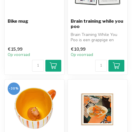
Bike mug
Brain training while you
poo
Brain Training While You
Poo is een grappige en
slimme kaartenset van
€15,99
€10,99
Gift Repub...
Op voorraad
Op voorraad
-30%