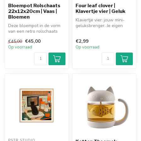
Bloempot Rolschaats
Four leaf clover |
22x12x20cm | Vaas |
Klavertje vier | Geluk
Bloemen
Klavertje vier: jouw mini-
Deze bloempot in de vorm
geluksbrenger. Je eigen
van een retro rolschaats
klavertje vier zelf kweken!
rolt zó je interieur binnen
Ge...
€45,00
€2,99
€45,00
me...
Op voorraad
Op voorraad
PSTR STUDIO