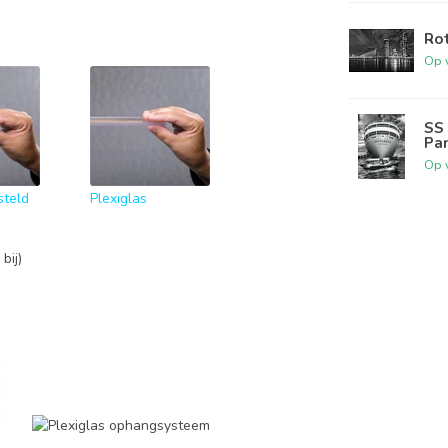
Rot
Op 
SS 
Pa
Op 
steld
Plexiglas
bij)