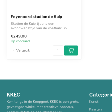
Feyenoord stadion de Kuip
Stadion de Kuip tijdens een
avondwedstrijd van de voetbalclub
Feyenoord Rotterda...
€249,00
Op voorraad
Vergelijk
KKEC
Categori
Kom langs in de Koopgoot. KKEC is een grote,
Kunst
gevestigde winkel met creatieve cadeaus,
Kaarten