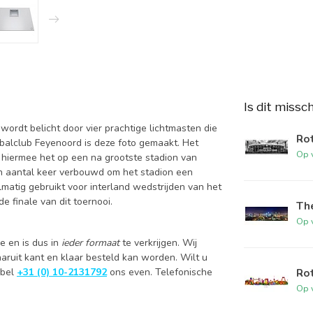
Is dit missc
ordt belicht door vier prachtige lichtmasten die
Rot
tbalclub Feyenoord is deze foto gemaakt. Het
Op 
 hiermee het op een na grootste stadion van
een aantal keer verbouwd om het stadion een
lmatig gebruikt voor interland wedstrijden van het
e finale van dit toernooi.
The
Op 
e en is dus in
ieder formaat
te verkrijgen. Wij
aruit kant en klaar besteld kan worden. Wilt u
 bel
+31 (0) 10-2131792
ons even. Telefonische
Rot
Op 