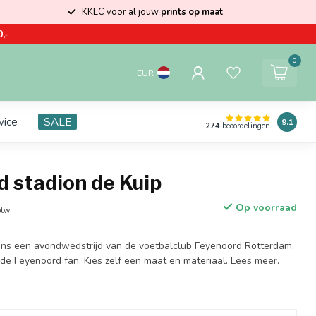
KKEC voor al jouw
prints op maat
,-
0
EUR
vice
SALE
9.1
274
beoordelingen
 stadion de Kuip
Op voorraad
btw
dens een avondwedstrijd van de voetbalclub Feyenoord Rotterdam.
de Feyenoord fan. Kies zelf een maat en materiaal.
Lees meer
.