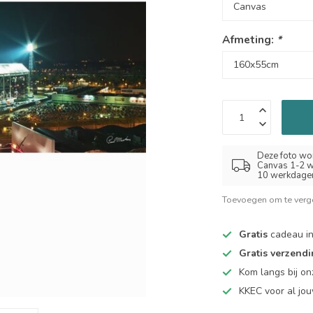
Afmeting:
*
Deze foto wor
Canvas 1-2 w
10 werkdage
Toevoegen om te verge
Gratis
cadeau in
Gratis verzend
Kom langs bij o
KKEC voor al j