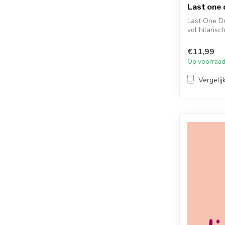
Last one 
Last One Dr
vol hilarisc
€11,99
Op voorraa
Vergelij