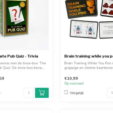
ate Pub Quiz - Trivia
Brain training while you 
zkennis met de trivia-box ‘The
Brain Training While You Poo 
 Quiz’. De trivia-box beva...
grappige en slimme kaartense
Gift Repub...
59
€10,99
d
Op voorraad
k
Vergelijk