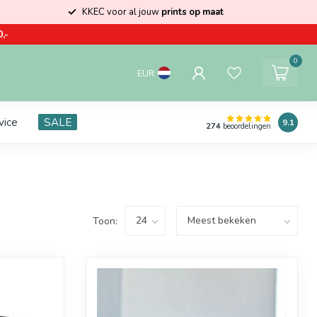
KKEC voor al jouw
prints op maat
,-
0
EUR
vice
SALE
9.1
274
beoordelingen
Toon: