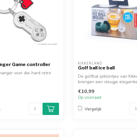
KIKKERLAND
nger Game controller
Golf ball ice ball
hanger voor die-hard retro
De golfbal ijsklontjes van Kik
brengen een vleugje elegantie
n...
€10,99
d
Op voorraad
k
Vergelijk