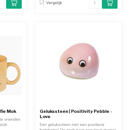
Vergelijk
ffie Mok
Gelukssteen | Positivity Pebble -
Love
te vrienden.
slok
Een gelukssteen met een positieve
betekenis! Op zoek naar een lieve manier