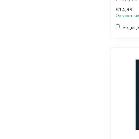
je het V...
€14,99
Op voorraa
Vergelij