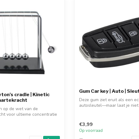
Gum Car key | Auto | Sleu
ton's cradle | Kinetic
Deze gum ziet eruit als een e
waartekracht
autosleutel—maar laat je niet
in op de wet van de
Aan je s...
ht voor ultieme concentratie
€3,99
d
Op voorraad