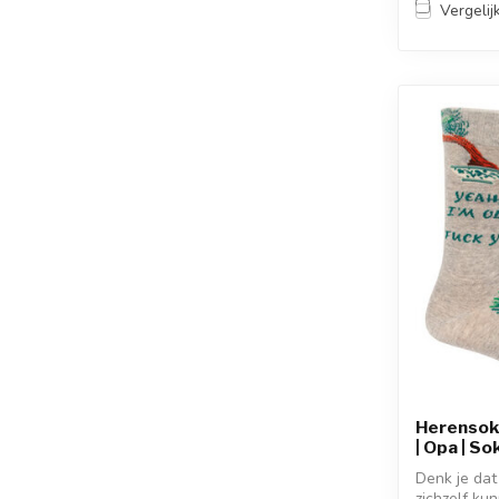
Vergelij
Herensokk
| Opa | So
Denk je dat
zichzelf k