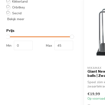
Kikkerland
Orbitkey
Secrid
Bekijk meer
Prijs
Min
Max
MIKAMAX
Giant New
balls | Z
Speel slim 
zwaartekrac
tijdens h...
€19,99
Op voorraa