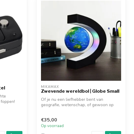
MIKAMAX
tel
Zwevende wereldbol | Globe Small
chte
Of je nu een liefhebber bent van
 foppen!
geografie, wetenschap, of gewoon op
zoek bent n...
€35,00
Op voorraad