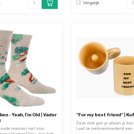
k
Vergelijk
en - Yeah, I'm Old | Vader
"For my best friend" | Ko
k
Deze mok gun je alleen je bes
 oude mannen niet voor
Laat ze nietsvermoedend een 
unnen opkomen? Nou, dan heb
nemen...