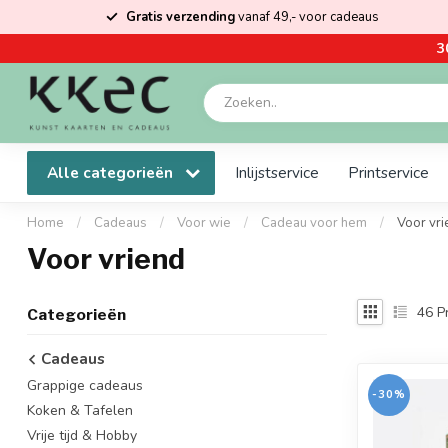
Gratis verzending
vanaf 49,- voor cadeaus
3
Alle categorieën
Inlijstservice
Printservice
Home
/
Cadeaus
/
Voor wie
/
Cadeau voor hem
/
Voor vri
Voor vriend
46
P
Categorieën
Cadeaus
Grappige cadeaus
-30%
Koken & Tafelen
Vrije tijd & Hobby