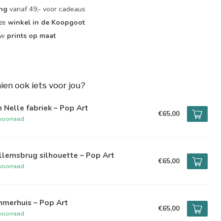
ing
vanaf 49,- voor cadeaus
nze
winkel in de Koopgoot
ouw
prints op maat
hien ook iets voor jou?
 Nelle fabriek – Pop Art
€65,00
voorraad
lemsbrug silhouette – Pop Art
€65,00
voorraad
mmerhuis – Pop Art
€65,00
voorraad