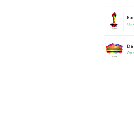
Eu
Op 
De
Op 