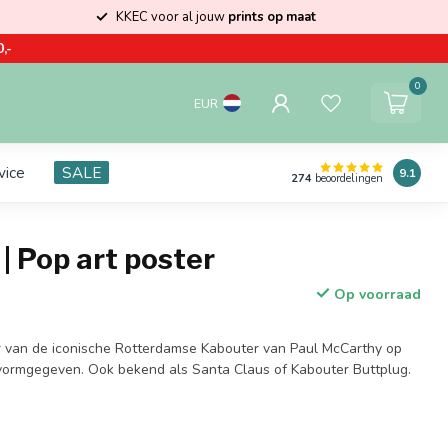
KKEC voor al jouw
prints op maat
,-
0
EUR
vice
SALE
9.1
274
beoordelingen
| Pop art poster
Op voorraad
er van de iconische Rotterdamse Kabouter van Paul McCarthy op
vormgegeven. Ook bekend als Santa Claus of Kabouter Buttplug.