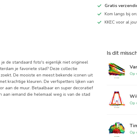
Gratis verzend
Kom langs bij o
KKEC voor al j
Is dit missc
 de standaard foto's eigenlijk niet origineel
Van
terdam je favoriete stad? Deze collectie
Op 
jij zoekt. De mooiste en meest bekende iconen uit
et krachtige kleuren. De verfspetters lijken van
voor aan de muur. Betaalbaar en super decoratief
ven aan iemand die helemaal weg is van de stad
Wil
Op 
Ti
Op 