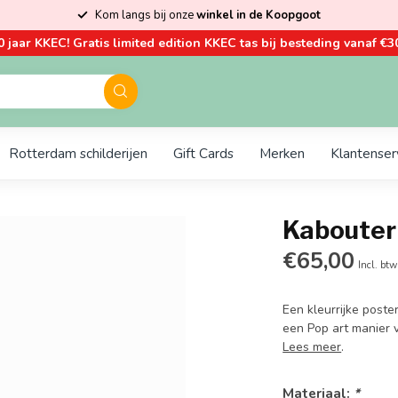
Kom langs bij onze
winkel in de Koopgoot
0 jaar KKEC! Gratis limited edition KKEC tas bij besteding vanaf €30
Rotterdam schilderijen
Gift Cards
Merken
Klantenser
Kabouter 
€65,00
Incl. btw
Een kleurrijke post
een Pop art manier 
Lees meer
.
Materiaal:
*