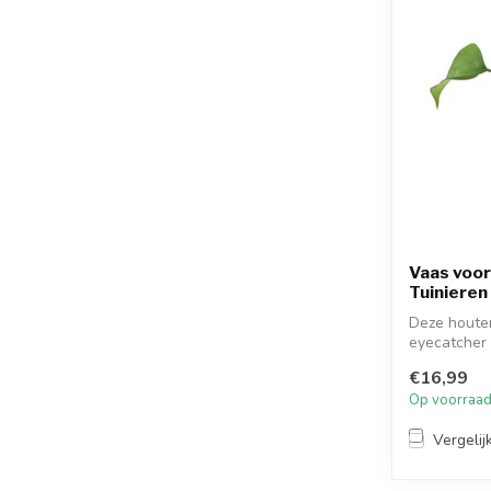
Vaas voor 
Tuinieren
Deze houte
eyecatcher 
mee op...
€16,99
Op voorraa
Vergelij