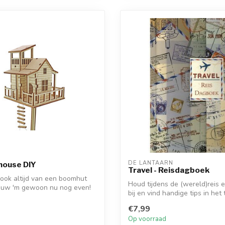
DE LANTAARN
house DIY
Travel - Reisdagboek
 ook altijd van een boomhut
Houd tijdens de (wereld)reis 
ouw 'm gewoon nu nog even!
bij en vind handige tips in het t
€7,99
d
Op voorraad