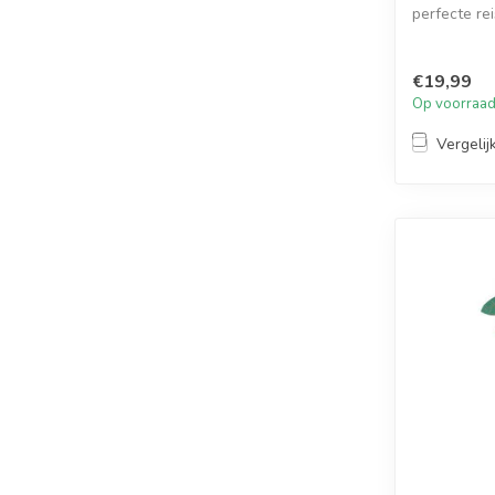
perfecte re
graag...
€19,99
Op voorraa
Vergelij