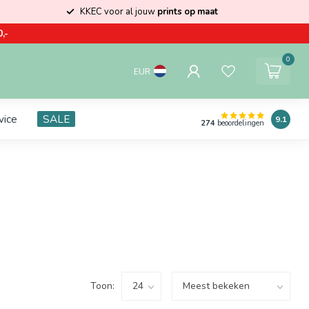
KKEC voor al jouw
prints op maat
,-
0
EUR
vice
SALE
9.1
274
beoordelingen
Toon: