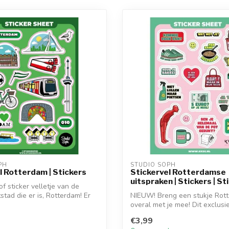
PH
STUDIO SOPH
l Rotterdam | Stickers
Stickervel Rotterdamse
uitspraken | Stickers | St
f sticker velletje van de
stad die er is, Rotterdam! Er
NIEUW! Breng een stukje Rot
overal met je mee! Dit exclusi
stickervel m...
€3,99