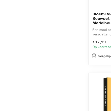
Bloem Red
Bouwset | 
Modelbo
Een mooi bo
verschillend
tot ...
€12,99
Op voorraa
Vergelij