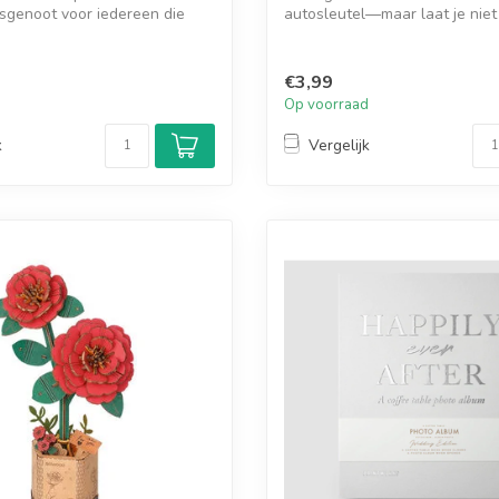
isgenoot voor iedereen die
autosleutel—maar laat je niet
Aan je s...
€3,99
d
Op voorraad
k
Vergelijk