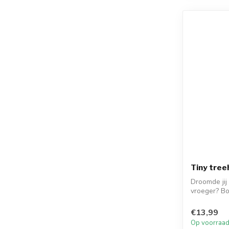
Tiny tree
Droomde jij
vroeger? B
Perf...
€13,99
Op voorraa