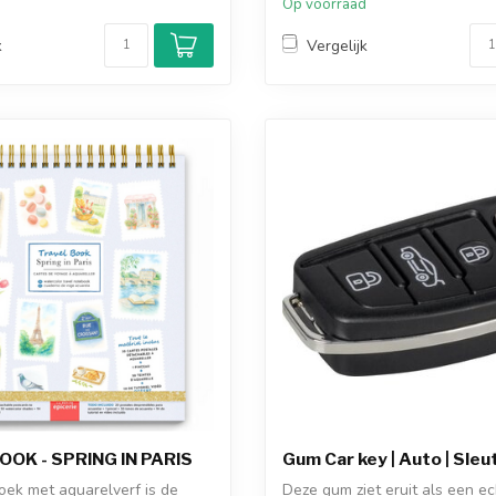
d
Op voorraad
k
Vergelijk
OK - SPRING IN PARIS
Gum Car key | Auto | Sleu
oek met aquarelverf is de
Deze gum ziet eruit als een e