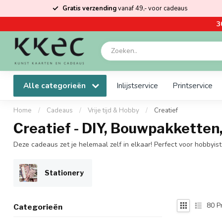
Gratis verzending
vanaf 49,- voor cadeaus
3
Alle categorieën
Inlijstservice
Printservice
Home
/
Cadeaus
/
Vrije tijd & Hobby
/
Creatief
Creatief - DIY, Bouwpakketten
Deze cadeaus zet je helemaal zelf in elkaar! Perfect voor hobbyist
Stationery
80
P
Categorieën