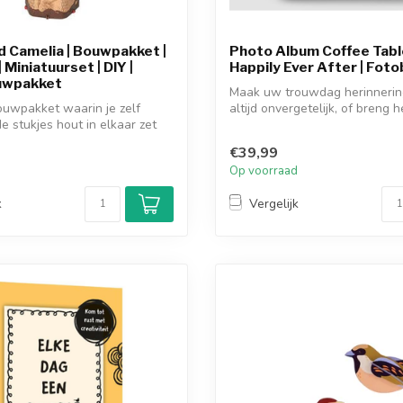
 Camelia | Bouwpakket |
Photo Album Coffee Tabl
Miniatuurset | DIY |
Happily Ever After | Fot
uwpakket
Maak uw trouwdag herinnerin
uwpakket waarin je zelf
altijd onvergetelijk, of breng 
e stukjes hout in elkaar zet
...
€39,99
d
Op voorraad
k
Vergelijk