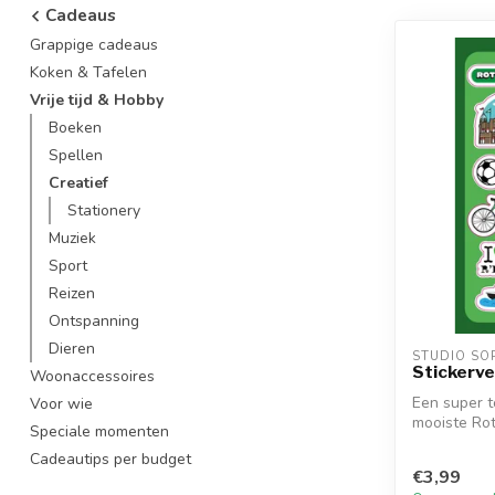
Cadeaus
Grappige cadeaus
Koken & Tafelen
Vrije tijd & Hobby
Boeken
Spellen
Creatief
Stationery
Muziek
Sport
Reizen
Ontspanning
Dieren
STUDIO SO
Stickerve
Woonaccessoires
Een super to
Voor wie
mooiste Rot
Speciale momenten
z...
Cadeautips per budget
€3,99