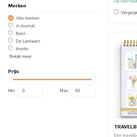
Op voorraa
Merken
Vergelij
Alle merken
A-Journal
Balvi
De Lantaarn
Invotis
Bekijk meer
Prijs
Min
Max
TRAVELBO
Een travelb