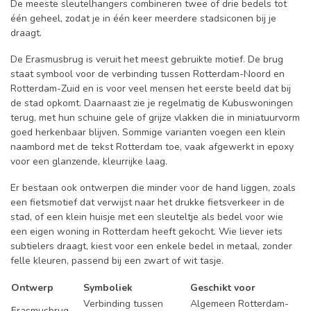
De meeste sleutelhangers combineren twee of drie bedels tot
één geheel, zodat je in één keer meerdere stadsiconen bij je
draagt.
De Erasmusbrug is veruit het meest gebruikte motief. De brug
staat symbool voor de verbinding tussen Rotterdam-Noord en
Rotterdam-Zuid en is voor veel mensen het eerste beeld dat bij
de stad opkomt. Daarnaast zie je regelmatig de Kubuswoningen
terug, met hun schuine gele of grijze vlakken die in miniatuurvorm
goed herkenbaar blijven. Sommige varianten voegen een klein
naambord met de tekst Rotterdam toe, vaak afgewerkt in epoxy
voor een glanzende, kleurrijke laag.
Er bestaan ook ontwerpen die minder voor de hand liggen, zoals
een fietsmotief dat verwijst naar het drukke fietsverkeer in de
stad, of een klein huisje met een sleuteltje als bedel voor wie
een eigen woning in Rotterdam heeft gekocht. Wie liever iets
subtielers draagt, kiest voor een enkele bedel in metaal, zonder
felle kleuren, passend bij een zwart of wit tasje.
Ontwerp
Symboliek
Geschikt voor
Verbinding tussen
Algemeen Rotterdam-
Erasmusbrug