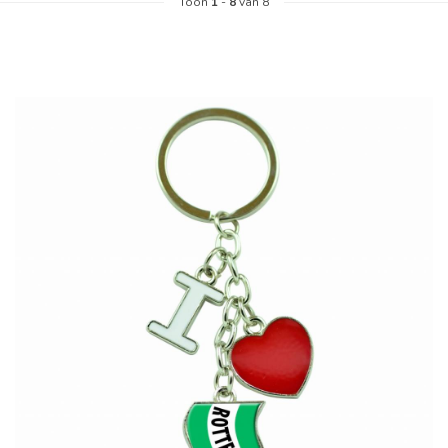
Toon
1
-
8
van 8