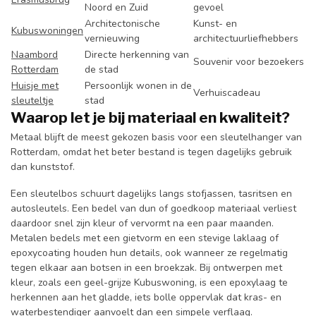
Noord en Zuid
gevoel
Architectonische
Kunst- en
Kubuswoningen
vernieuwing
architectuurliefhebbers
Naambord
Directe herkenning van
Souvenir voor bezoekers
Rotterdam
de stad
Huisje met
Persoonlijk wonen in de
Verhuiscadeau
sleuteltje
stad
Waarop let je bij materiaal en kwaliteit?
Metaal blijft de meest gekozen basis voor een sleutelhanger van
Rotterdam, omdat het beter bestand is tegen dagelijks gebruik
dan kunststof.
Een sleutelbos schuurt dagelijks langs stofjassen, tasritsen en
autosleutels. Een bedel van dun of goedkoop materiaal verliest
daardoor snel zijn kleur of vervormt na een paar maanden.
Metalen bedels met een gietvorm en een stevige laklaag of
epoxycoating houden hun details, ook wanneer ze regelmatig
tegen elkaar aan botsen in een broekzak. Bij ontwerpen met
kleur, zoals een geel-grijze Kubuswoning, is een epoxylaag te
herkennen aan het gladde, iets bolle oppervlak dat kras- en
waterbestendiger aanvoelt dan een simpele verflaag.