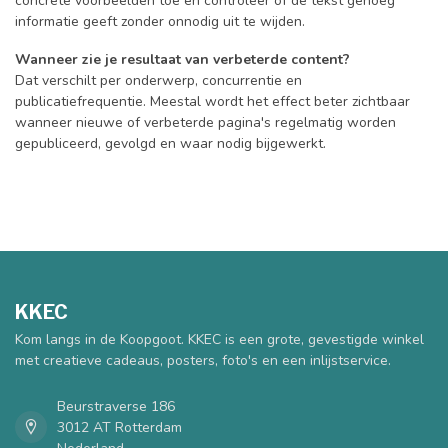
concrete voorbeelden toe en controleer of de tekst genoeg
informatie geeft zonder onnodig uit te wijden.
Wanneer zie je resultaat van verbeterde content?
Dat verschilt per onderwerp, concurrentie en
publicatiefrequentie. Meestal wordt het effect beter zichtbaar
wanneer nieuwe of verbeterde pagina's regelmatig worden
gepubliceerd, gevolgd en waar nodig bijgewerkt.
KKEC
Kom langs in de Koopgoot. KKEC is een grote, gevestigde winkel
met creatieve cadeaus, posters, foto's en een inlijstservice.
Beurstraverse 186
3012 AT Rotterdam