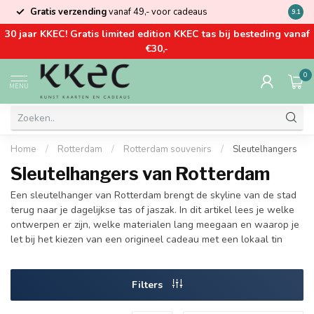
Gratis verzending
vanaf 49,- voor cadeaus
Kom la
9.1
30 jaar KKEC! Gratis limited edition KKEC tas bij besteding vanaf
€30,-
0
MENU
Home
/
Rotterdam
/
Rotterdam souvenirs
/
Sleutelhangers
Sleutelhangers van Rotterdam
Een sleutelhanger van Rotterdam brengt de skyline van de stad
terug naar je dagelijkse tas of jaszak. In dit artikel lees je welke
ontwerpen er zijn, welke materialen lang meegaan en waarop je
let bij het kiezen van een origineel cadeau met een lokaal tin
Filters