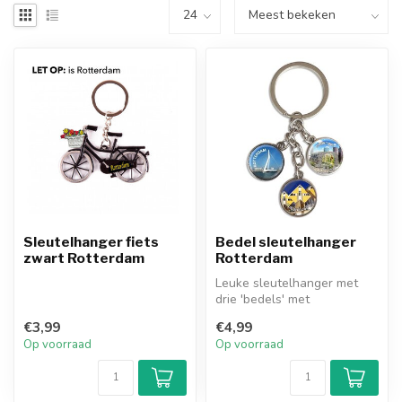
Sleutelhanger fiets
Bedel sleutelhanger
zwart Rotterdam
Rotterdam
Leuke sleutelhanger met
drie 'bedels' met
afbeeldingen van de
€3,99
€4,99
Erasmusbrug, Kubus...
Op voorraad
Op voorraad