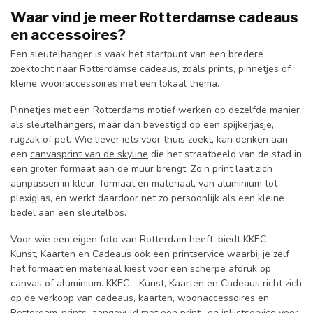
Waar vind je meer Rotterdamse cadeaus
en accessoires?
Een sleutelhanger is vaak het startpunt van een bredere
zoektocht naar Rotterdamse cadeaus, zoals prints, pinnetjes of
kleine woonaccessoires met een lokaal thema.
Pinnetjes met een Rotterdams motief werken op dezelfde manier
als sleutelhangers, maar dan bevestigd op een spijkerjasje,
rugzak of pet. Wie liever iets voor thuis zoekt, kan denken aan
een
canvasprint van de skyline
die het straatbeeld van de stad in
een groter formaat aan de muur brengt. Zo'n print laat zich
aanpassen in kleur, formaat en materiaal, van aluminium tot
plexiglas, en werkt daardoor net zo persoonlijk als een kleine
bedel aan een sleutelbos.
Voor wie een eigen foto van Rotterdam heeft, biedt KKEC -
Kunst, Kaarten en Cadeaus ook een printservice waarbij je zelf
het formaat en materiaal kiest voor een scherpe afdruk op
canvas of aluminium. KKEC - Kunst, Kaarten en Cadeaus richt zich
op de verkoop van cadeaus, kaarten, woonaccessoires en
Rotterdam-prints, aangevuld met een print- en inlijstservice voor