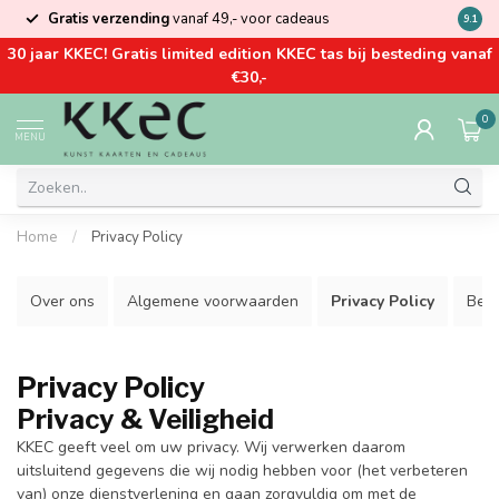
Gratis verzending
vanaf 49,- voor cadeaus
Kom la
9.1
30 jaar KKEC! Gratis limited edition KKEC tas bij besteding vanaf
€30,-
0
MENU
Home
/
Privacy Policy
Over ons
Algemene voorwaarden
Privacy Policy
Bet
Privacy Policy
Privacy & Veiligheid
KKEC geeft veel om uw privacy. Wij verwerken daarom
uitsluitend gegevens die wij nodig hebben voor (het verbeteren
van) onze dienstverlening en gaan zorgvuldig om met de