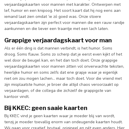
verjaardagskaarten voor mannen met karakter. Ontwerpen met
lef, humor en een knipoog. Het soort kaart dat hij nog eens aan
iemand laat zien omdat ’ie zó goed was. Onze stoere
verjaardagskaarten zijn perfect voor mannen die een rauw randje
aankunnen en die liever een traantje met een lach laten.
Grappige verjaardagskaart voor man
Als er één ding is dat mannen verbindt, is het humor. Soms
droog. Soms flauw. Soms zo scherp dat je eerst even kijkt of het
wel door de beugel kan, en het dan toch doet. Onze grappige
verjaardagskaarten voor mannen zitten vol onverwachte teksten,
heerlijke humor en soms zelfs dat ene grapje waar je eigenlijk
niet om zou mogen lachen… maar toch doet. Voor die vriend met
zijn misplaatste humor, je broer die altijd chaos veroorzaakt op
verjaardagen, of die collega die zichzelf de grappigste van
kantoor vindt.
Bij KKEC: geen saaie kaarten
Bij KKEC vind je geen kaarten waar je moeder blij van wordt,
tenzij je moeder toevallig enorm van ondeugende kaarten houdt.
Wij gaan voor creatief, brutaal, origineel en nét even anders. Hier