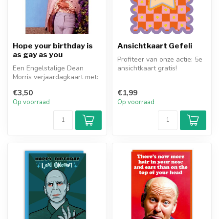
Hope your birthday is
Ansichtkaart Gefeli
as gay as you
Profiteer van onze actie: 5e
Een Engelstalige Dean
ansichtkaart gratis!
Morris verjaardagkaart met:
'Hope your birthday is as
€3,50
€1,99
gay ...
Op voorraad
Op voorraad