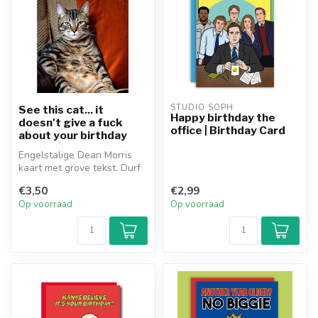
STUDIO SOPH
See this cat... it
Happy birthday the
doesn't give a fuck
office | Birthday Card
about your birthday
Engelstalige Dean Morris
kaart met grove tekst. Durf
jij deze wenskaart ' See t...
€3,50
€2,99
Op voorraad
Op voorraad