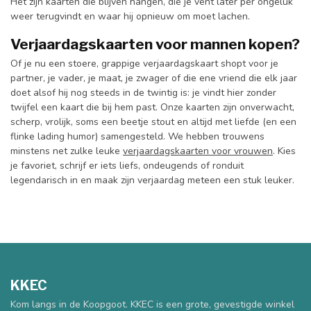
Het zijn kaarten die blijven hangen, die je vent later per ongeluk
weer terugvindt en waar hij opnieuw om moet lachen.
Verjaardagskaarten voor mannen kopen?
Of je nu een stoere, grappige verjaardagskaart shopt voor je
partner, je vader, je maat, je zwager of die ene vriend die elk jaar
doet alsof hij nog steeds in de twintig is: je vindt hier zonder
twijfel een kaart die bij hem past. Onze kaarten zijn onverwacht,
scherp, vrolijk, soms een beetje stout en altijd met liefde (en een
flinke lading humor) samengesteld. We hebben trouwens
minstens net zulke leuke
verjaardagskaarten voor vrouwen
. Kies
je favoriet, schrijf er iets liefs, ondeugends of ronduit
legendarisch in en maak zijn verjaardag meteen een stuk leuker.
KKEC
Kom langs in de Koopgoot. KKEC is een grote, gevestigde winkel