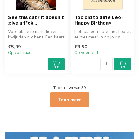
See this cat? It doesn't
Too old to date Leo -
give a f*ck...
Happy Birthday
Voor als je iemand liever
Helaas, een date met Leo zit
kwijt dan rijk bent. Een kaart
er niet meer in op jouw
met de tekst "See this ...
leeftijd. Maar dat is al vl...
€5,99
€3,50
Op voorraad
Op voorraad
Toon
1
-
24
van 39
Toon meer