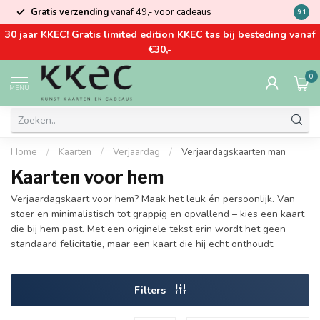
Gratis verzending
vanaf 49,- voor cadeaus
Kom la
9.1
30 jaar KKEC! Gratis limited edition KKEC tas bij besteding vanaf
€30,-
0
MENU
Home
/
Kaarten
/
Verjaardag
/
Verjaardagskaarten man
Kaarten voor hem
Verjaardagskaart voor hem? Maak het leuk én persoonlijk. Van
stoer en minimalistisch tot grappig en opvallend – kies een kaart
die bij hem past. Met een originele tekst erin wordt het geen
standaard felicitatie, maar een kaart die hij echt onthoudt.
Filters