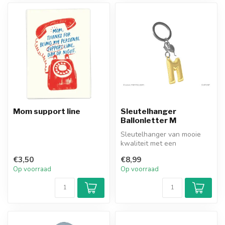
Mom support line
Sleutelhanger
Ballonletter M
Sleutelhanger van mooie
kwaliteit met een
goudkleurige ballonletter. M
€3,50
€8,99
van Magi...
Op voorraad
Op voorraad