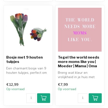
Bosje met 9 houten
Tegel the world needs
tulpjes
more moms like you |
Moeder | Mama | Oma
Een charmant bosje van 9
houten tulpjes, perfect om
Breng wat kleur en
elke ruimte een vrolijke en ...
vrolijkheid in je huis met
deze superleuke kleurrijke
€12,99
€7,99
tegels!...
Op voorraad
Op voorraad