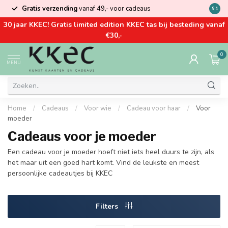
Gratis verzending
vanaf 49,- voor cadeaus
Kom la
9.1
30 jaar KKEC! Gratis limited edition KKEC tas bij besteding vanaf
€30,-
0
MENU
Home
/
Cadeaus
/
Voor wie
/
Cadeau voor haar
/
Voor
moeder
Cadeaus voor je moeder
Een cadeau voor je moeder hoeft niet iets heel duurs te zijn, als
het maar uit een goed hart komt. Vind de leukste en meest
persoonlijke cadeautjes bij KKEC
Filters