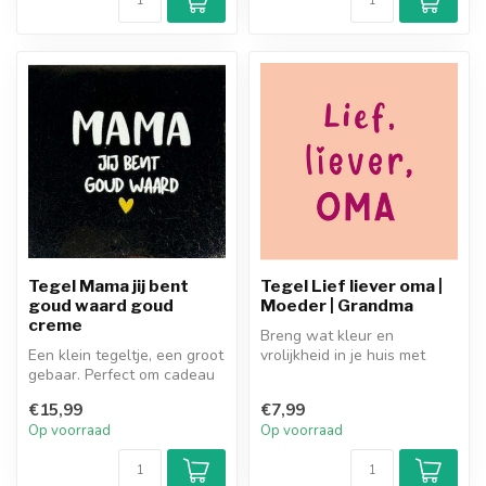
Tegel Mama jij bent
Tegel Lief liever oma |
goud waard goud
Moeder | Grandma
creme
Breng wat kleur en
Een klein tegeltje, een groot
vrolijkheid in je huis met
gebaar. Perfect om cadeau
deze superleuke kleurrijke
te geven aan iemand die ...
tegels!...
€15,99
€7,99
Op voorraad
Op voorraad