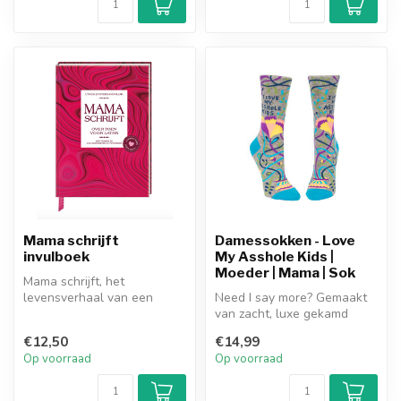
Mama schrijft
Damessokken - Love
invulboek
My Asshole Kids |
Moeder | Mama | Sok
Mama schrijft, het
levensverhaal van een
Need I say more? Gemaakt
moeder door haarzelf
van zacht, luxe gekamd
vastgelegd aan de ...
katoen, nylon voor kracht en
€12,50
€14,99
spa...
Op voorraad
Op voorraad