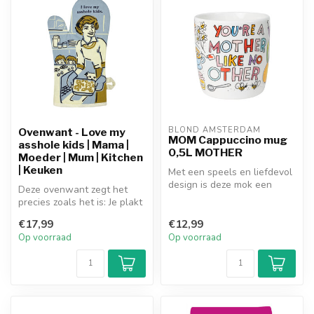
BLOND AMSTERDAM
Ovenwant - Love my
MOM Cappuccino mug
asshole kids | Mama |
0,5L MOTHER
Moeder | Mum | Kitchen
| Keuken
Met een speels en liefdevol
design is deze mok een
Deze ovenwant zegt het
perfect cadeau voor jouw
precies zoals het is: Je plakt
favo...
je kinderen soms het liefs...
€17,99
€12,99
Op voorraad
Op voorraad