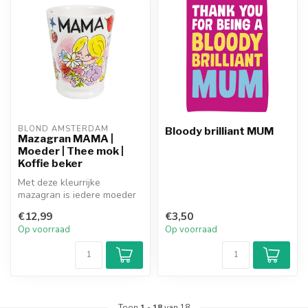
BLOND AMSTERDAM
Bloody brilliant MUM
Mazagran MAMA |
Moeder | Thee mok |
Koffie beker
Met deze kleurrijke
mazagran is iedere moeder
blij!
€12,99
€3,50
Op voorraad
Op voorraad
Toon
1
-
18
van 18