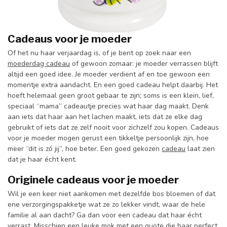
Cadeaus voor je moeder
Of het nu haar verjaardag is, of je bent op zoek naar een
moederdag cadeau
of gewoon zomaar: je moeder verrassen blijft
altijd een goed idee. Je moeder verdient af en toe gewoon een
momentje extra aandacht. En een goed cadeau helpt daarbij. Het
hoeft helemaal geen groot gebaar te zijn; soms is een klein, lief,
speciaal “mama” cadeautje precies wat haar dag maakt. Denk
aan iets dat haar aan het lachen maakt, iets dat ze elke dag
gebruikt of iets dat ze zelf nooit voor zichzelf zou kopen. Cadeaus
voor je moeder mogen gerust een tikkeltje persoonlijk zijn, hoe
meer “dit is zó jij”, hoe beter. Een goed gekozen
cadeau
laat zien
dat je haar écht kent.
Originele cadeaus voor je moeder
Wil je een keer niet aankomen met dezelfde bos bloemen of dat
ene verzorgingspakketje wat ze zo lekker vindt, waar de hele
familie al aan dacht? Ga dan voor een cadeau dat haar écht
verrast. Misschien een
leuke mok
met een quote die haar perfect