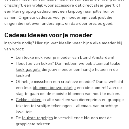
omschrijft, een vrolijk
woonaccessoire
dat direct sfeer geeft, of
een klein
grappig cadeau
met een knipoog naar jullie humor
samen. Originele cadeaus voor je moeder zijn vaak juist die
dingen die net even anders zijn… en daardoor precies goed.
Cadeau ideeën voor je moeder
Inspiratie nodig? Hier zijn wat ideeën waar bijna elke moeder blij
van wordt:
Een
leuke mok
voor je moeder van Blond Amsterdam!
Houdt ze van koken? Dan hebben we ook allemaal leuke
kook gadgets
die jouw moeder een handje helpen in de
keuken!
Of heb je misschien een creatieve moeder? Dan is wellicht
een leuk
bloemen bouwpakketje
een idee, om zelf aan de
slag te gaan om de mooiste bloemen van hout te maken.
Gekke sokken
in alle soorten: van dierenprints en grappige
teksten tot vrolijke tekeningen – allemaal van prachtige
kwaliteit.
De
leukste tegeltjes
in verschillende kleuren met de
grappigste teksten.