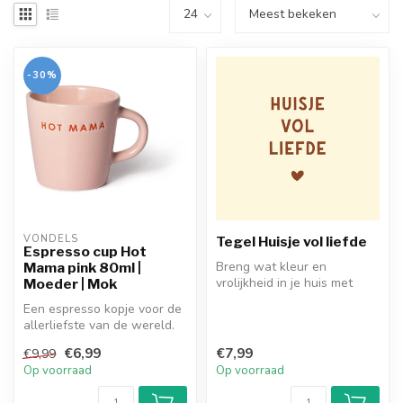
-30%
VONDELS
Tegel Huisje vol liefde
Espresso cup Hot
Breng wat kleur en
Mama pink 80ml |
vrolijkheid in je huis met
Moeder | Mok
deze superleuke kleurrijke
Een espresso kopje voor de
tegels!...
allerliefste van de wereld.
In een mooie rose kleur u...
€6,99
€7,99
€9,99
Op voorraad
Op voorraad