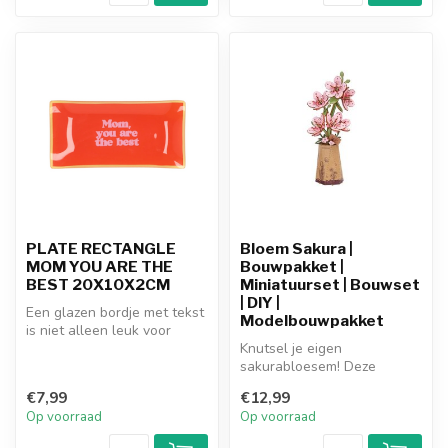
PLATE RECTANGLE
Bloem Sakura |
MOM YOU ARE THE
Bouwpakket |
BEST 20X10X2CM
Miniatuurset | Bouwset
| DIY |
Een glazen bordje met tekst
Modelbouwpakket
is niet alleen leuk voor
jezelf, maar ook een pracht...
Knutsel je eigen
sakurabloesem! Deze
Miniatuur Bouwset is een
€7,99
€12,99
DIY-project vol cr...
Op voorraad
Op voorraad