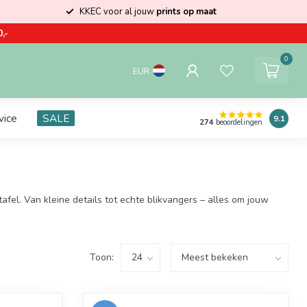
KKEC voor al jouw
prints op maat
,-
0
EUR
vice
SALE
9.1
274
beoordelingen
afel. Van kleine details tot echte blikvangers – alles om jouw
Toon: