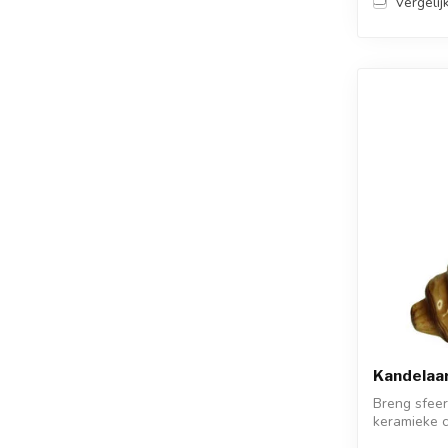
Vergelij
Kandelaar
Breng sfeer
keramieke c
unieke kaars