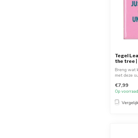
Tegel Lea
the tree |
Breng wat kl
met deze sup
€7,99
Op voorraa
Vergelij