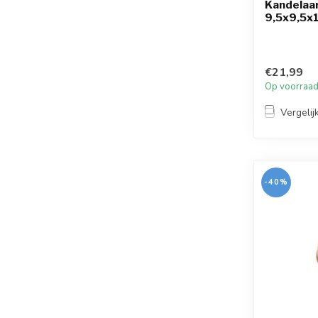
Kandelaa
9,5x9,5x
€21,99
Op voorraa
Vergelij
-40%