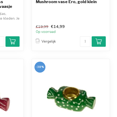
ss
Mushroom vase Ero, gold klein
vaasje
las,
e kleden. Je
€14,99
€19,99
Op voorraad
Vergelijk
-38%