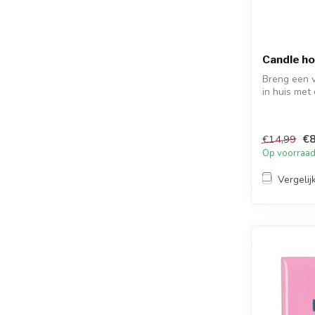
Candle ho
Breng een v
in huis met
Mushroom...
€8
€14,99
Op voorraa
Vergelij