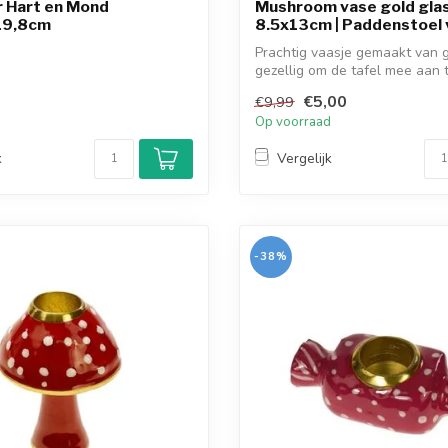
r Hart en Mond
Mushroom vase gold gla
19,8cm
8.5x13cm | Paddenstoel 
Prachtig vaasje gemaakt van g
gezellig om de tafel mee aan t
kun...
€5,00
€9,99
d
Op voorraad
k
Vergelijk
-38%