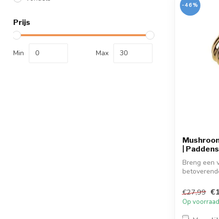
-46%
Prijs
Min
Max
Mushroom
| Paddens
Breng een v
betoverend
w...
€1
€27,99
Op voorraa