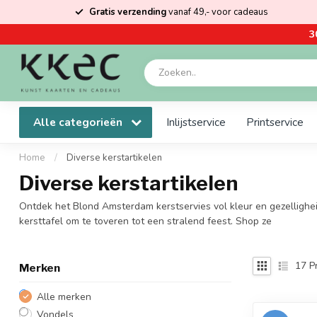
Gratis verzending
vanaf 49,- voor cadeaus
3
Alle categorieën
Inlijstservice
Printservice
Home
/
Diverse kerstartikelen
Diverse kerstartikelen
Ontdek het Blond Amsterdam kerstservies vol kleur en gezelligheid,
kersttafel om te toveren tot een stralend feest. Shop ze
17
P
Merken
Alle merken
Vondels