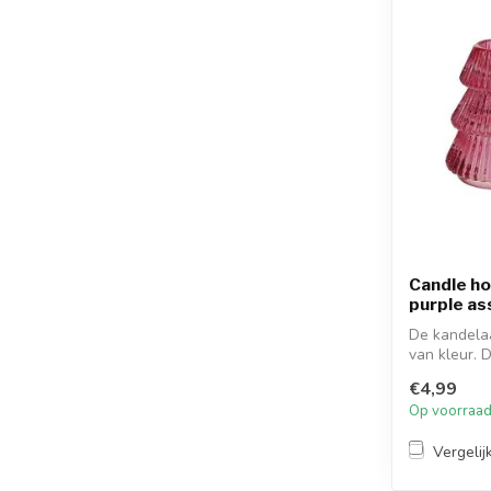
Candle ho
purple as
De kandelaa
van kleur. 
zijden...
€4,99
Op voorraa
Vergelij