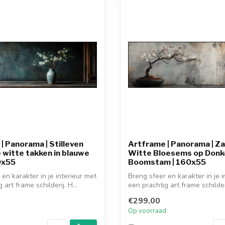
| Panorama | Stilleven
Artframe | Panorama | Z
 witte takken in blauwe
Witte Bloesems op Donk
0x55
Boomstam | 160x55
en karakter in je interieur met
Breng sfeer en karakter in je i
 art frame schilderij. H...
een prachtig art frame schilderi
€299,00
d
Op voorraad