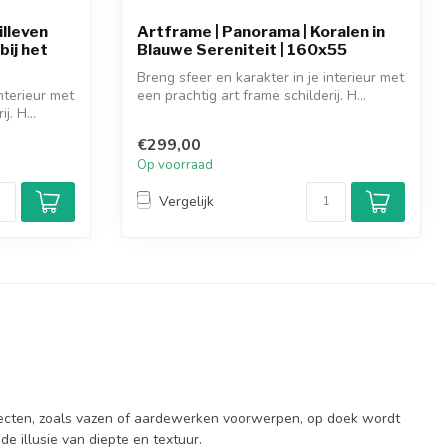
illeven
Artframe | Panorama | Koralen in
ij het
Blauwe Sereniteit | 160x55
Breng sfeer en karakter in je interieur met
nterieur met
een prachtig art frame schilderij. H...
j. H...
€299,00
Op voorraad
Vergelijk
bjecten, zoals vazen of aardewerken voorwerpen, op doek wordt
e illusie van diepte en textuur.