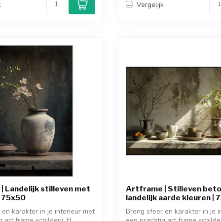
k
Vergelijk
| Landelijk stilleven met
Artframe | Stilleven bet
| 75x50
landelijk aarde kleuren |
en karakter in je interieur met
Breng sfeer en karakter in je i
 art frame schilderij. H...
een prachtig art frame schilderi