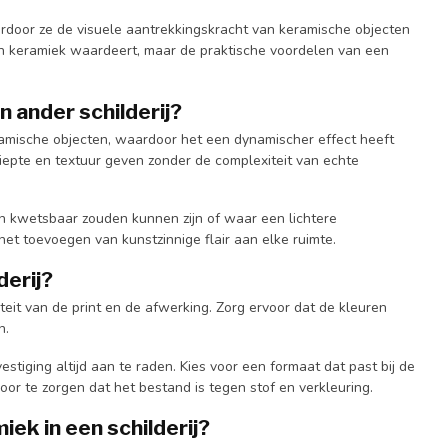
rdoor ze de visuele aantrekkingskracht van keramische objecten
an keramiek waardeert, maar de praktische voordelen van een
 ander schilderij?
eramische objecten, waardoor het een dynamischer effect heeft
 diepte en textuur geven zonder de complexiteit van echte
en kwetsbaar zouden kunnen zijn of waar een lichtere
et toevoegen van kunstzinnige flair aan elke ruimte.
derij?
iteit van de print en de afwerking. Zorg ervoor dat de kleuren
n.
stiging altijd aan te raden. Kies voor een formaat dat past bij de
r te zorgen dat het bestand is tegen stof en verkleuring.
ek in een schilderij?