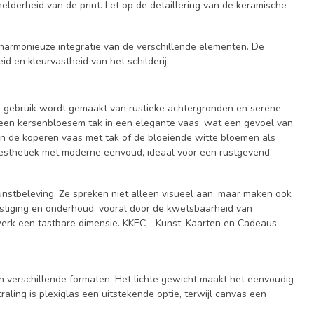
lderheid van de print. Let op de detaillering van de keramische
 harmonieuze integratie van de verschillende elementen. De
id en kleurvastheid van het schilderij.
ak gebruik wordt gemaakt van rustieke achtergronden en serene
t een kersenbloesem tak in een elegante vaas, wat een gevoel van
an de
koperen vaas met tak
of de
bloeiende witte bloemen
als
e esthetiek met moderne eenvoud, ideaal voor een rustgevend
kunstbeleving. Ze spreken niet alleen visueel aan, maar maken ook
estiging en onderhoud, vooral door de kwetsbaarheid van
werk een tastbare dimensie. KKEC - Kunst, Kaarten en Cadeaus
r in verschillende formaten. Het lichte gewicht maakt het eenvoudig
raling is plexiglas een uitstekende optie, terwijl canvas een