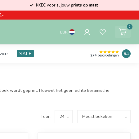
KKEC voor al jouw
prints op maat
,-
0
EUR
vice
SALE
9.1
274
beoordelingen
 doek wordt geprint. Hoewel het geen echte keramische
Toon: