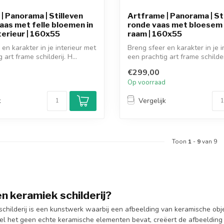
| Panorama | Stilleven
Artframe | Panorama | St
aas met felle bloemen in
ronde vaas met bloesem b
terieur | 160x55
raam | 160x55
en karakter in je interieur met
Breng sfeer en karakter in je i
 art frame schilderij. H...
een prachtig art frame schilderi
€299,00
d
Op voorraad
k
Vergelijk
Toon
1
-
9
van 9
en keramiek schilderij?
schilderij is een kunstwerk waarbij een afbeelding van keramische o
l het geen echte keramische elementen bevat, creëert de afbeelding d