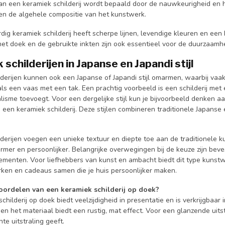
an een keramiek schilderij wordt bepaald door de nauwkeurigheid en he
en de algehele compositie van het kunstwerk.
ig keramiek schilderij heeft scherpe lijnen, levendige kleuren en een
het doek en de gebruikte inkten zijn ook essentieel voor de duurzaamhe
schilderijen in Japanse en Japandi stijl
lderijen kunnen ook een Japanse of Japandi stijl omarmen, waarbij va
ls een vaas met een tak. Een prachtig voorbeeld is een schilderij me
lisme toevoegt. Voor een dergelijke stijl kun je bijvoorbeeld denken a
 een keramiek schilderij. Deze stijlen combineren traditionele Japans
derijen voegen een unieke textuur en diepte toe aan de traditionele 
rmer en persoonlijker. Belangrijke overwegingen bij de keuze zijn bev
ementen. Voor liefhebbers van kunst en ambacht biedt dit type kunst
rken en cadeaus samen die je huis persoonlijker maken.
voordelen van een keramiek schilderij op doek?
childerij op doek biedt veelzijdigheid in presentatie en is verkrijgbaa
en het materiaal biedt een rustig, mat effect. Voor een glanzende uitst
te uitstraling geeft.