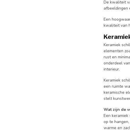
De kwaliteit v
afbeeldingen 
Een hoogwaard
kwaliteit van 
Keramiek 
Keramiek schi
elementen zoa
rust en minima
onderdeel van
interieur.
Keramiek schil
een ruimte wa
keramische el
stelt kunstwe
Wat zijn de 
Een keramiek s
op te hangen, 
warme en zach