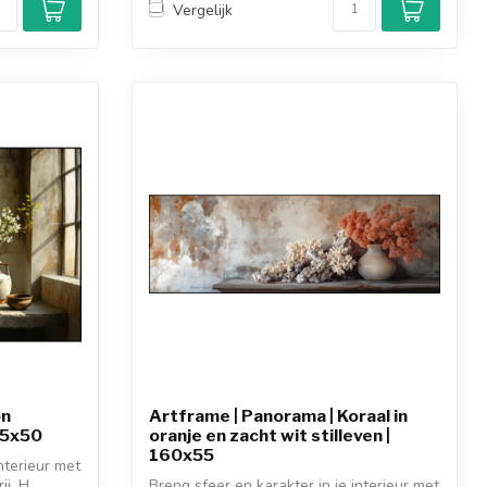
Vergelijk
on
Artframe | Panorama | Koraal in
 75x50
oranje en zacht wit stilleven |
160x55
nterieur met
j. H...
Breng sfeer en karakter in je interieur met