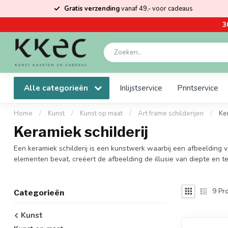
Gratis verzending
vanaf 49,- voor cadeaus
3
Alle categorieën
Inlijstservice
Printservice
Home
/
Kunst
/
Kunst op maat
/
Art frame schilderijen
/
Ker
Keramiek schilderij
Een keramiek schilderij is een kunstwerk waarbij een afbeelding
elementen bevat, creëert de afbeelding de illusie van diepte en t
9
Pro
Categorieën
Kunst