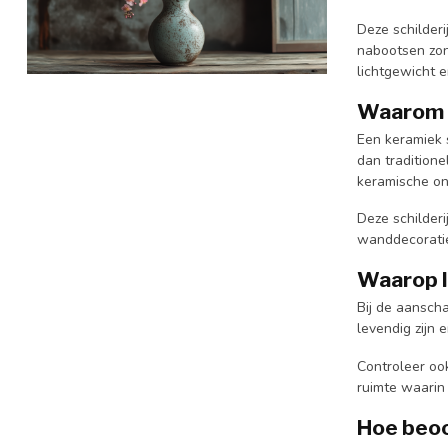
Deze schilder
nabootsen zon
lichtgewicht e
Waarom k
Een keramiek 
dan traditione
keramische on
Deze schilderi
wanddecoratie
Waarop l
Bij de aanscha
levendig zijn
Controleer ook
ruimte waarin
Hoe beoo