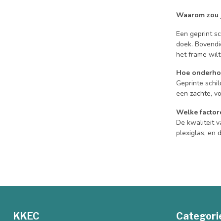
Waarom zou j
Een geprint sc
doek. Bovendie
het frame wil
Hoe onderhou
Geprinte schil
een zachte, v
Welke factore
De kwaliteit v
plexiglas, en
KKEC
Categori