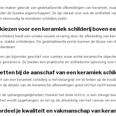
ijen maken gebruik van gedetailleerde afbeeldingen van keramiek, waa
der de fysieke eigenschappen. Ze zijn ideaal voor wie de esthetiek v
n eenvoudig te monteren schilderij zoekt.
iezen voor een keramiek schilderij boven een
schilderij biedt een unieke visuele ervaring door de afbeelding van k
le, vlakke schilderijen. De gedetailleerde prints kunnen de illusie van
derdelen.
jen zijn bijzonder geschikt voor ruimtes waar echte keramische object
 gewenst is. Ze bieden een praktische en esthetische oplossing voor h
etten bij de aanschaf van een keramiek schil
f van een keramiek schilderij is het belangrijk om te letten op de kwal
 en de details van de keramische afbeeldingen goed tot hun recht kome
 de ophangmogelijkheden; hoewel het doek licht is, is een stevige beve
 het wordt opgehangen, en let op de afwerking van het canvas om ervoo
rdeel je kwaliteit en vakmanschap van kerami