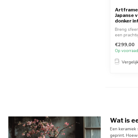
Artframe 
Japanse v
donker in
Breng sfeer 
een prachtig
€299,00
Op voorraa
Vergelij
Wat is e
Een keramiek 
geprint. Hoewe