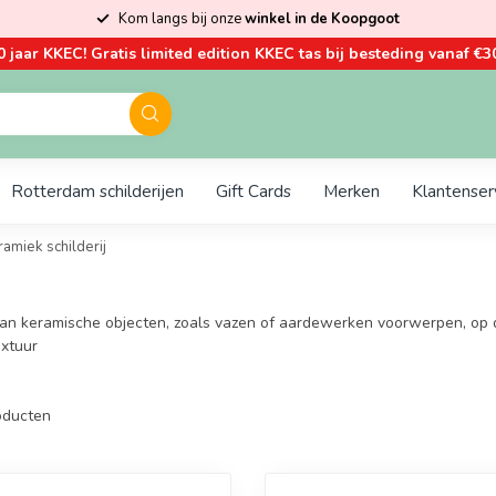
Kom langs bij onze
winkel in de Koopgoot
0 jaar KKEC! Gratis limited edition KKEC tas bij besteding vanaf €30
Rotterdam schilderijen
Gift Cards
Merken
Klantenser
amiek schilderij
 van keramische objecten, zoals vazen of aardewerken voorwerpen, op
extuur
ducten