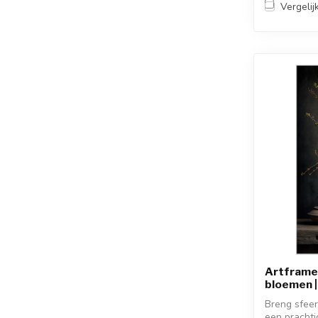
Vergelij
Artframe 
bloemen 
Breng sfeer 
een prachtig