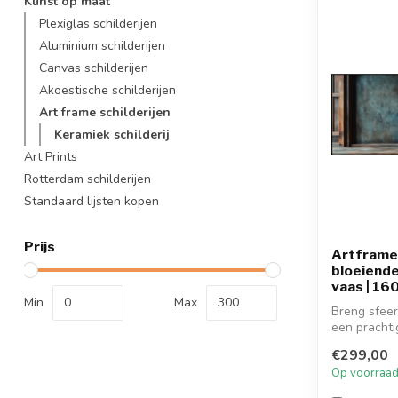
Kunst op maat
Plexiglas schilderijen
Aluminium schilderijen
Canvas schilderijen
Akoestische schilderijen
Art frame schilderijen
Keramiek schilderij
Art Prints
Rotterdam schilderijen
Standaard lijsten kopen
Prijs
Artframe 
bloeiende
vaas | 16
Min
Max
Breng sfeer 
een prachtig
€299,00
Op voorraa