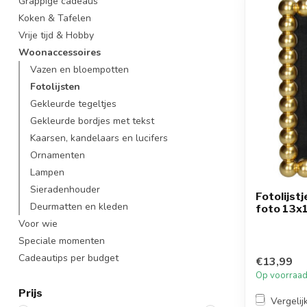
Grappige cadeaus
Koken & Tafelen
Vrije tijd & Hobby
Woonaccessoires
Vazen en bloempotten
Fotolijsten
Gekleurde tegeltjes
Gekleurde bordjes met tekst
Kaarsen, kandelaars en lucifers
Ornamenten
Lampen
Sieradenhouder
Fotolijst
Deurmatten en kleden
foto 13
Voor wie
Speciale momenten
Cadeautips per budget
€13,99
Op voorraa
Prijs
Vergelij