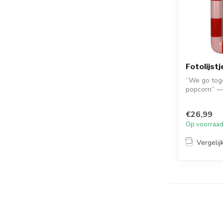
Fotolijst
“We go toge
popcorn” — 
fotolijstje me
€26,99
Op voorraa
Vergelij