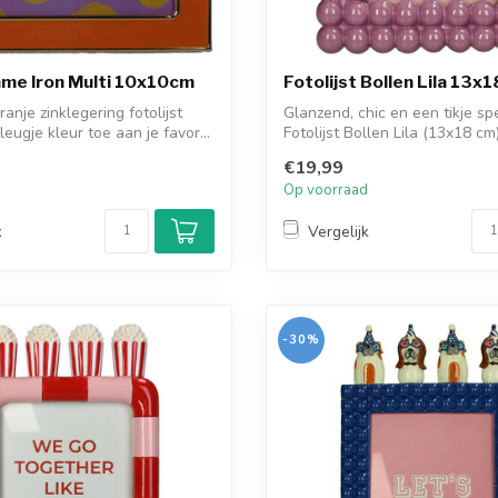
me Iron Multi 10x10cm
Fotolijst Bollen Lila 13x1
anje zinklegering fotolijst
Glanzend, chic en een tikje s
eugje kleur toe aan je favor...
Fotolijst Bollen Lila (13x18 c
r...
€19,99
d
Op voorraad
k
Vergelijk
-30%