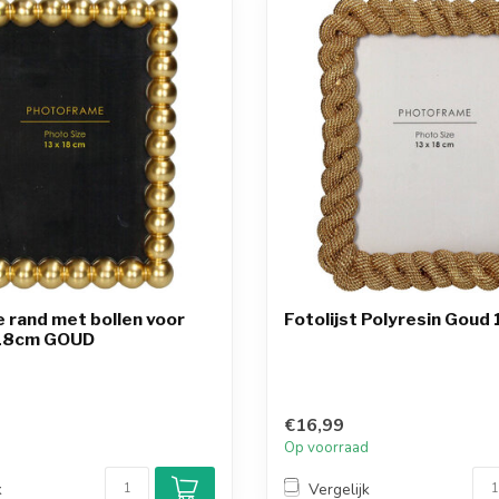
je rand met bollen voor
Fotolijst Polyresin Gou
x18cm GOUD
€16,99
d
Op voorraad
k
Vergelijk