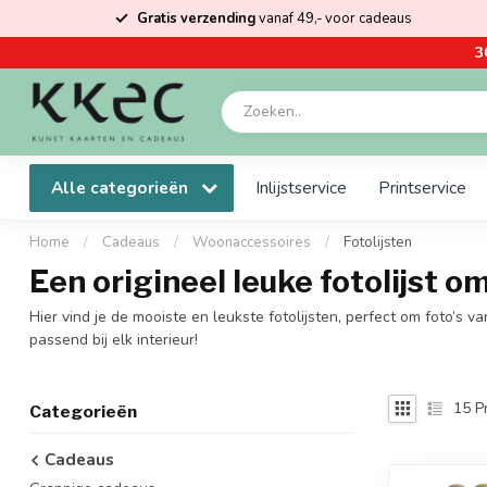
Gratis verzending
vanaf 49,- voor cadeaus
3
Alle categorieën
Inlijstservice
Printservice
Home
/
Cadeaus
/
Woonaccessoires
/
Fotolijsten
Een origineel leuke fotolijst o
Hier vind je de mooiste en leukste fotolijsten, perfect om foto’s va
passend bij elk interieur!
15
P
Categorieën
Cadeaus