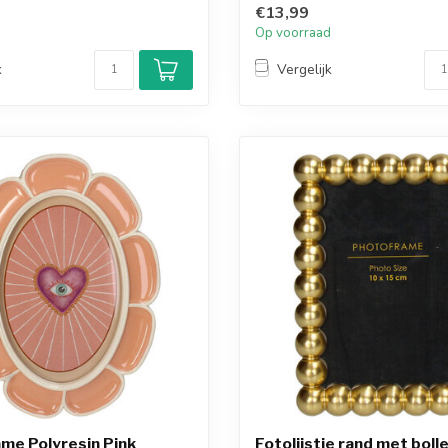
€13,99
d
Op voorraad
k
Vergelijk
me Polyresin Pink
Fotolijstje rand met boll