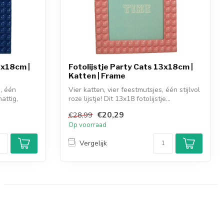
3x18cm |
Fotolijstje Party Cats 13x18cm |
Katten | Frame
, één
Vier katten, vier feestmutsjes, één stijlvol
hattig,
roze lijstje! Dit 13x18 fotolijstje...
€20,29
€28,99
Op voorraad
Vergelijk