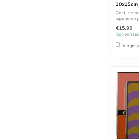
10x15cm
Geef je moo
bijzondere 
fotolijst ...
€15,99
Op voorraa
Vergelij