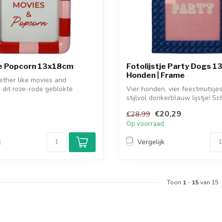
je Popcorn 13x18cm
Fotolijstje Party Dogs 1
Honden | Frame
ther like movies and
dit roze-rode geblokte
Vier honden, vier feestmutsjes
...
stijlvol donkerblauw lijstje! Sc
fees...
€20,29
€28,99
d
Op voorraad
k
Vergelijk
Toon
1
-
15
van 15