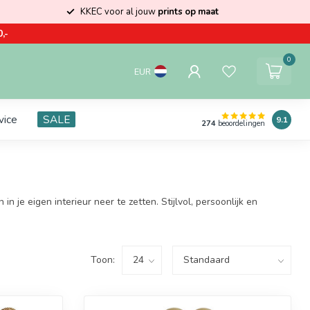
KKEC voor al jouw
prints op maat
,-
0
EUR
vice
SALE
9.1
274
beoordelingen
n je eigen interieur neer te zetten. Stijlvol, persoonlijk en
Toon: