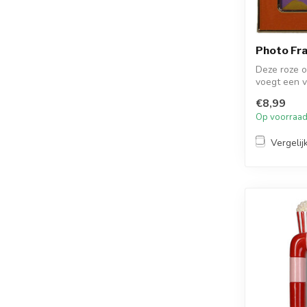
Photo Fra
Deze roze or
voegt een vl
€8,99
Op voorraa
Vergelij