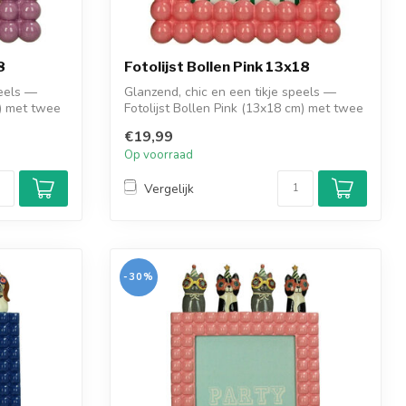
8
Fotolijst Bollen Pink 13x18
peels —
Glanzend, chic en een tikje speels —
m) met twee
Fotolijst Bollen Pink (13x18 cm) met twee
r...
€19,99
Op voorraad
Vergelijk
-30%