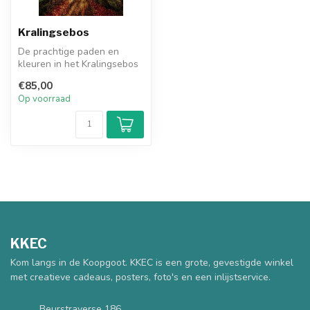
Kralingsebos
De prachtige paden en
kleuren in het Kralingsebos
te Rotterdam. Dit fijne bos
€85,00
is...
Op voorraad
KKEC
Kom langs in de Koopgoot. KKEC is een grote, gevestigde winkel
met creatieve cadeaus, posters, foto's en een inlijstservice.
Beurstraverse 186