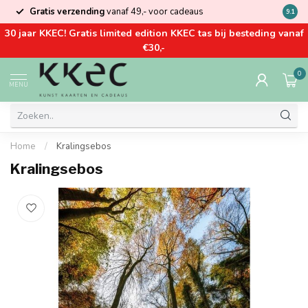
Gratis verzending
vanaf 49,- voor cadeaus
Kom la
9.1
30 jaar KKEC! Gratis limited edition KKEC tas bij besteding vanaf
€30,-
0
MENU
Home
/
Kralingsebos
Kralingsebos