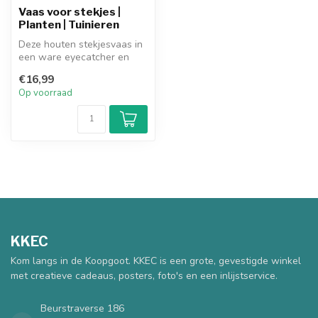
Vaas voor stekjes |
Planten | Tuinieren
Deze houten stekjesvaas in
een ware eyecatcher en
perfect om jouw stekjes
€16,99
mee op...
Op voorraad
KKEC
Kom langs in de Koopgoot. KKEC is een grote, gevestigde winkel
met creatieve cadeaus, posters, foto's en een inlijstservice.
Beurstraverse 186