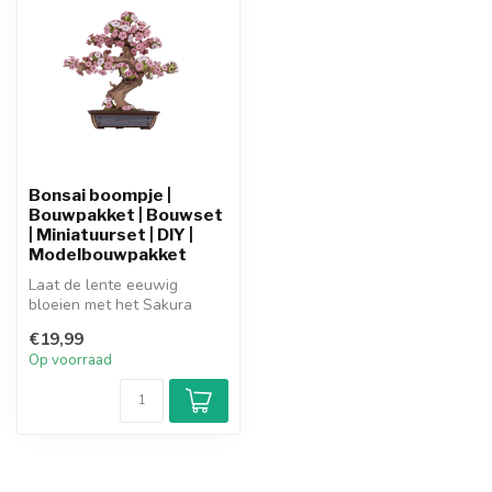
Bonsai boompje |
Bouwpakket | Bouwset
| Miniatuurset | DIY |
Modelbouwpakket
Laat de lente eeuwig
bloeien met het Sakura
Bonsai boompje. Dit delicate
€19,99
houten ...
Op voorraad