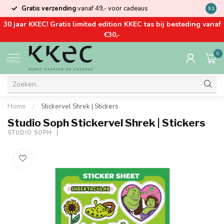
Gratis verzending
vanaf 49,- voor cadeaus
Kom la
9.1
30 jaar KKEC! Gratis limited edition KKEC tas bij besteding vanaf
€30,-
0
MENU
Home
/
Stickervel Shrek | Stickers
Studio Soph Stickervel Shrek | Stickers
STUDIO SOPH