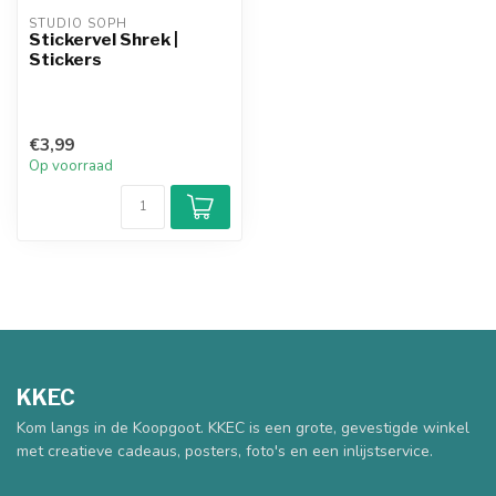
STUDIO SOPH
Stickervel Shrek |
Stickers
€3,99
Op voorraad
KKEC
Kom langs in de Koopgoot. KKEC is een grote, gevestigde winkel
met creatieve cadeaus, posters, foto's en een inlijstservice.