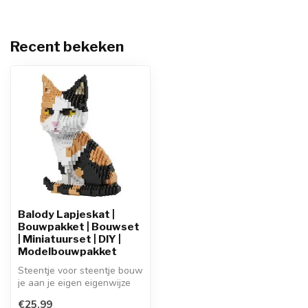
Recent bekeken
Balody Lapjeskat |
Bouwpakket | Bouwset
| Miniatuurset | DIY |
Modelbouwpakket
Steentje voor steentje bouw
je aan je eigen eigenwijze
huisgenoot: de Balody Lap...
€25,99