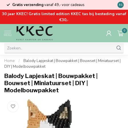
Gratis verzending
vanaf 49,- voor cadeaus
Kom la
9.1
30 jaar KKEC! Gratis limited edition KKEC tas bij besteding vanaf
€30,-
0
MENU
Home
/
Balody Lapjeskat | Bouwpakket | Bouwset | Miniatuurset |
DIY | Modelbouwpakket
Balody Lapjeskat | Bouwpakket |
Bouwset | Miniatuurset | DIY |
Modelbouwpakket