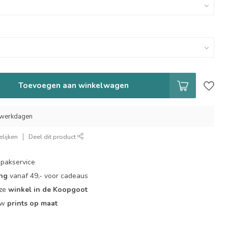
Toevoegen aan winkelwagen
7 werkdagen
lijken
Deel dit product
pakservice
ing
vanaf 49,- voor cadeaus
nze
winkel in de Koopgoot
ouw
prints op maat