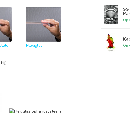
SS 
Pa
Op 
Kab
steld
Plexiglas
Op 
bij)