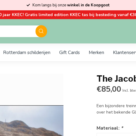
Kom langs bij onze
winkel in de Koopgoot
0 jaar KKEC! Gratis limited edition KKEC tas bij besteding vanaf €30
Rotterdam schilderijen
Gift Cards
Merken
Klantenser
The Jacob
€85,00
Incl. btw
Een bijzondere trein
over het bekende Gle
Materiaal:
*