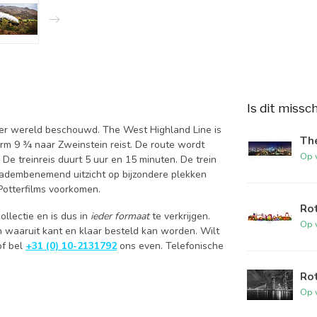
Is dit missc
ter wereld beschouwd. The West Highland Line is
The
orm 9 ¾ naar Zweinstein reist. De route wordt
Op 
De treinreis duurt 5 uur en 15 minuten. De trein
t adembenemend uitzicht op bijzondere plekken
 Potterfilms voorkomen.
Rot
ollectie en is dus in
ieder formaat
te verkrijgen.
Op 
n waaruit kant en klaar besteld kan worden. Wilt
f bel
+31 (0) 10-2131792
ons even. Telefonische
Rot
Op 