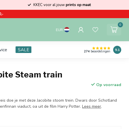
KKEC voor al jouw
prints op maat
,-
0
EUR
vice
SALE
9.1
274
beoordelingen
ite Steam train
Op voorraad
reis doe je met deze Jacobite stoom trein. Dwars door Schotland
nfinnan viaduct, oa uit de film Harry Potter.
Lees meer
.