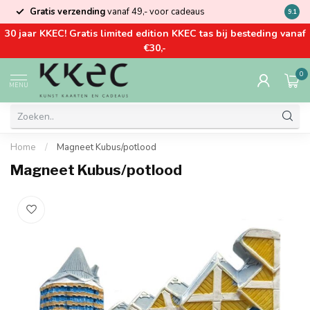
Gratis verzending
vanaf 49,- voor cadeaus
Kom la
9.1
30 jaar KKEC! Gratis limited edition KKEC tas bij besteding vanaf
€30,-
0
MENU
Home
/
Magneet Kubus/potlood
Magneet Kubus/potlood