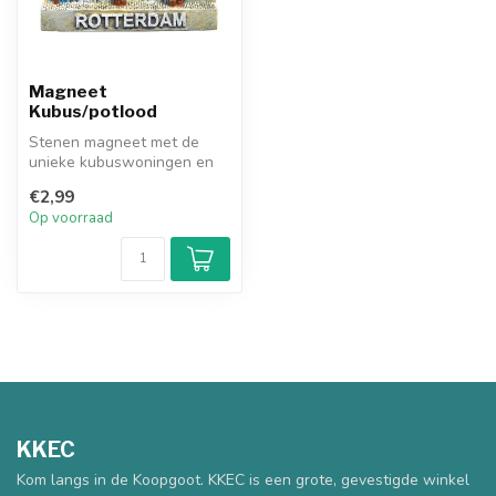
Magneet
Kubus/potlood
Stenen magneet met de
unieke kubuswoningen en
het Potlood.
€2,99
Op voorraad
KKEC
Kom langs in de Koopgoot. KKEC is een grote, gevestigde winkel