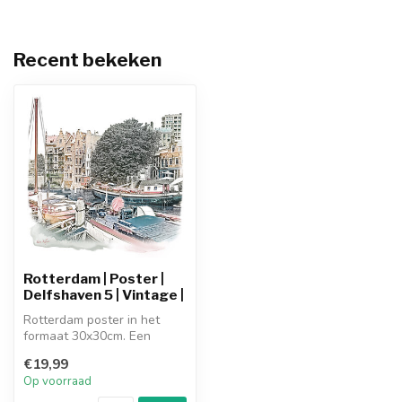
Recent bekeken
Rotterdam | Poster |
Delfshaven 5 | Vintage |
Rotterdam poster in het
formaat 30x30cm. Een
vintage poster, modern en
€19,99
super tof...
Op voorraad