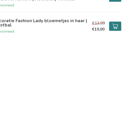
voorraad
oratie Fashion Lady bloemetjes in haar |
€13,99
rstbal
€10,00
voorraad