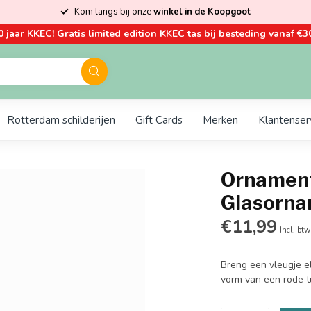
Kom langs bij onze
winkel in de Koopgoot
0 jaar KKEC! Gratis limited edition KKEC tas bij besteding vanaf €30
Rotterdam schilderijen
Gift Cards
Merken
Klantenser
Ornament 
Glasorn
€11,99
Incl. btw
Breng een vleugje e
vorm van een rode t