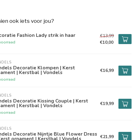
hien ook iets voor jou?
oratie Fashion Lady strik in haar
€13,99
€10,00
voorraad
NDELS
dels Decoratie Klompen | Kerst
€16,99
ament | Kerstbal | Vondels
voorraad
NDELS
dels Decoratie Kissing Couple | Kerst
€19,99
ament | Kerstbal | Vondels
voorraad
NDELS
dels Decoratie Nijntje Blue Flower Dress
€21,99
 Kerst ornament | Kerstbal | Vondels