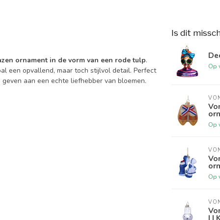
Is dit missc
Dec
azen ornament in de vorm van een rode tulp
.
Op 
 een opvallend, maar toch stijlvol detail. Perfect
e geven aan een echte liefhebber van bloemen.
VO
Von
orn
Op 
VO
Von
orn
Op 
VO
Von
| |