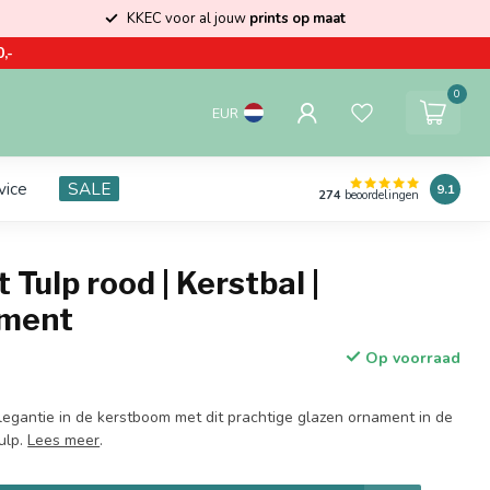
KKEC voor al jouw
prints op maat
,-
0
EUR
vice
SALE
9.1
274
beoordelingen
Tulp rood | Kerstbal |
ament
Op voorraad
legantie in de kerstboom met dit prachtige glazen ornament in de
ulp.
Lees meer
.