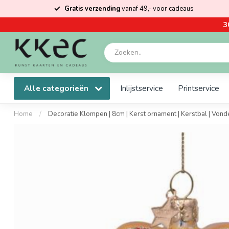
Gratis verzending
vanaf 49,- voor cadeaus
3
Alle categorieën
Inlijstservice
Printservice
Home
/
Decoratie Klompen | 8cm | Kerst ornament | Kerstbal | Vonde