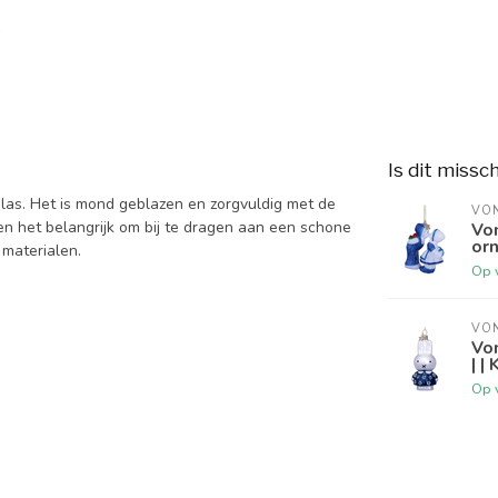
Is dit missc
glas. Het is mond geblazen en zorgvuldig met de
VO
en het belangrijk om bij te dragen aan een schone
Von
orn
materialen.
Op 
VO
Von
| |
Op 