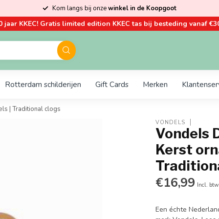
Kom langs bij onze
winkel in de Koopgoot
0 jaar KKEC! Gratis limited edition KKEC tas bij besteding vanaf €30
Rotterdam schilderijen
Gift Cards
Merken
Klantenser
ls | Traditional clogs
VONDELS
Vondels D
Kerst orn
Tradition
€16,99
Incl. btw
Een échte Nederland