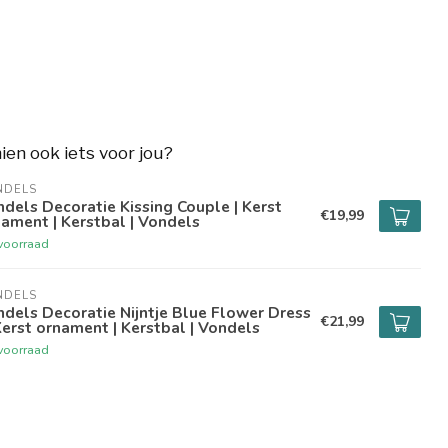
hien ook iets voor jou?
NDELS
dels Decoratie Kissing Couple | Kerst
€19,99
ament | Kerstbal | Vondels
voorraad
NDELS
dels Decoratie Nijntje Blue Flower Dress
€21,99
 Kerst ornament | Kerstbal | Vondels
voorraad