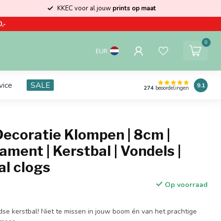
KKEC voor al jouw
prints op maat
,-
0
EUR
vice
SALE
9.1
274
beoordelingen
ecoratie Klompen | 8cm |
ament | Kerstbal | Vondels |
al clogs
Op voorraad
se kerstbal! Niet te missen in jouw boom én van het prachtige