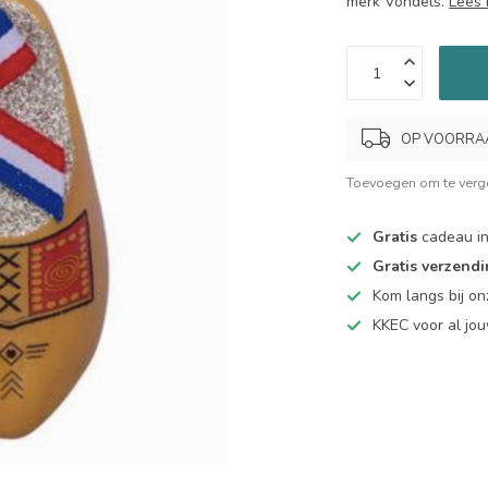
merk Vondels.
Lees
OP VOORRAAD.
Toevoegen om te verge
Gratis
cadeau in
Gratis verzend
Kom langs bij o
KKEC voor al j