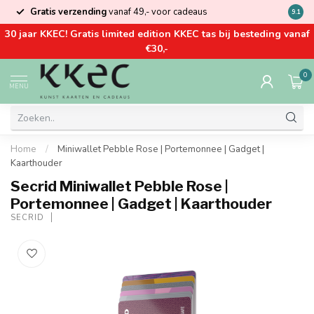
Gratis verzending
vanaf 49,- voor cadeaus
Kom la
9.1
30 jaar KKEC! Gratis limited edition KKEC tas bij besteding vanaf
€30,-
0
MENU
Home
/
Miniwallet Pebble Rose | Portemonnee | Gadget |
Kaarthouder
Secrid Miniwallet Pebble Rose |
Portemonnee | Gadget | Kaarthouder
SECRID