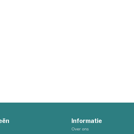
eën
Informatie
Over ons