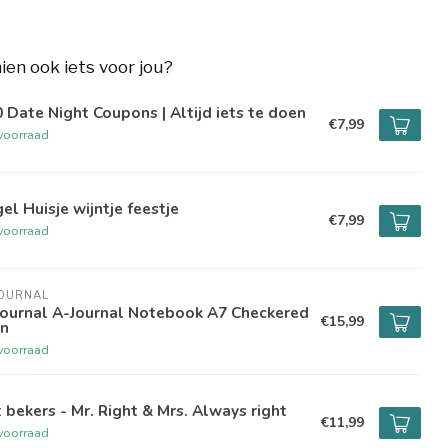
hien ook iets voor jou?
 Date Night Coupons | Altijd iets te doen
€7,99
voorraad
el Huisje wijntje feestje
€7,99
voorraad
JOURNAL
Journal A-Journal Notebook A7 Checkered
€15,99
in
voorraad
 bekers - Mr. Right & Mrs. Always right
€11,99
voorraad