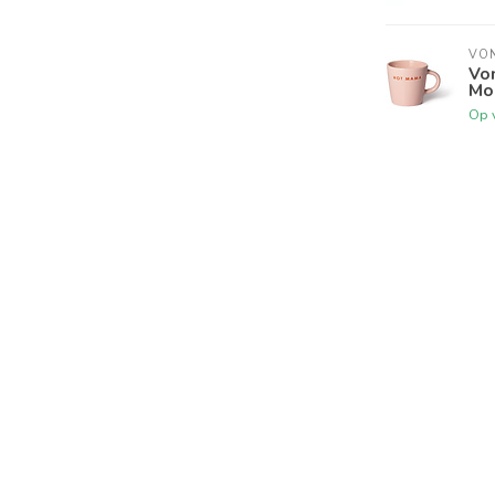
VO
Vo
Mo
Op 