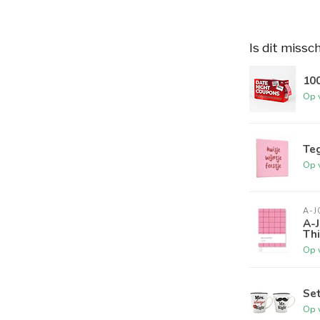
Is dit missc
100
Op 
Teg
Op 
A-
A-
Th
Op 
Set
Op 