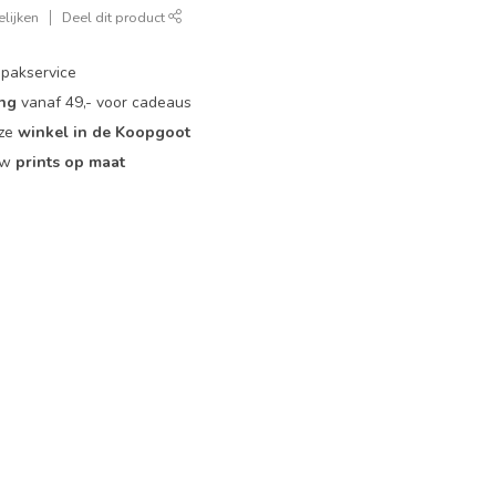
lijken
Deel dit product
pakservice
ing
vanaf 49,- voor cadeaus
nze
winkel in de Koopgoot
ouw
prints op maat