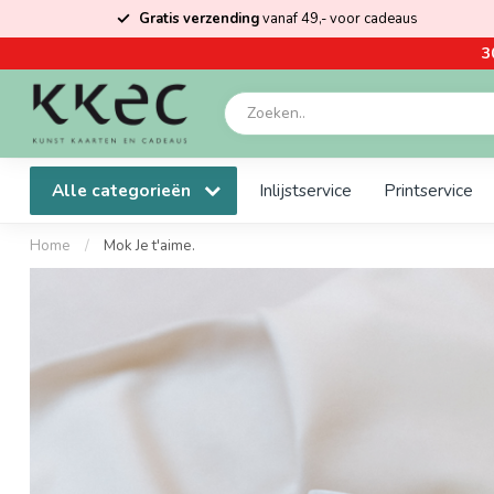
Gratis verzending
vanaf 49,- voor cadeaus
3
Alle categorieën
Inlijstservice
Printservice
Home
/
Mok Je t'aime.