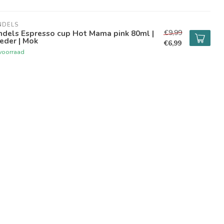
NDELS
€9,99
ndels Espresso cup Hot Mama pink 80ml |
eder | Mok
€6,99
voorraad