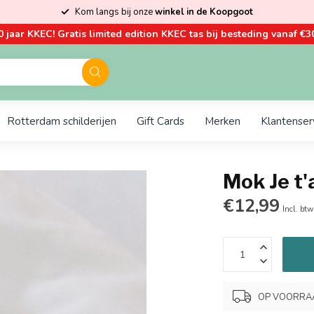
Kom langs bij onze
winkel in de Koopgoot
0 jaar KKEC! Gratis limited edition KKEC tas bij besteding vanaf €30
Rotterdam schilderijen
Gift Cards
Merken
Klantenser
Mok Je t'
€12,99
Incl. btw
OP VOORRAAD.