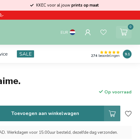
KKEC voor al jouw
prints op maat
,-
0
EUR
vice
SALE
9.1
274
beoordelingen
aime.
Op voorraad
Toevoegen aan winkelwagen
 Werkdagen voor 15:00uur besteld, dezelfde dag verzonden.