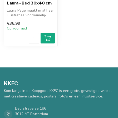
Laura - Bed 30x40 cm
Laura Page maakt in al haar
illustraties voornamelijk
gebruik van gouacheverf
€36,99
en...
Op voorraad
KKEC
Kom langs in de Koopgoot. KKEC is een grote, gevestigde winkel
met creatieve cadeaus, posters, foto's en een inlijstservice.
Beurstraverse 186
3012 AT Rotterdam