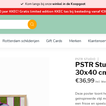
Kom langs bij onze
winkel in de Koopgoot
0 jaar KKEC! Gratis limited edition KKEC tas bij besteding vanaf €30
Rotterdam schilderijen
Gift Cards
Merken
Klantenser
PSTR STUDIO
PSTR Stud
30x40 c
€36,99
Incl. btw
Deze poster toont h
geïnspireerde stijl
een frisse en speel