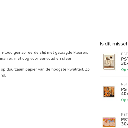
Is dit missc
n-lood geïnspireerde stijl met gelaagde kleuren.
PST
manier, met oog voor eenvoud en sfeer.
PS
30
 op duurzaam papier van de hoogste kwaliteit. Zo
Op 
and.
PST
PS
40x
Op 
PST
PST
30