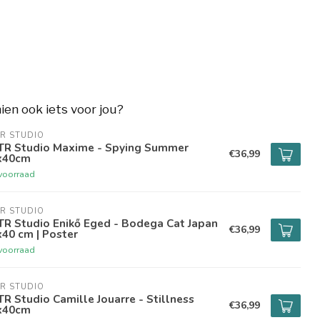
hien ook iets voor jou?
R STUDIO
TR Studio Maxime - Spying Summer
€36,99
x40cm
voorraad
R STUDIO
TR Studio Enikő Eged - Bodega Cat Japan
€36,99
40 cm | Poster
voorraad
R STUDIO
R Studio Camille Jouarre - Stillness
€36,99
x40cm