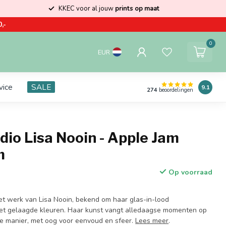
KKEC voor al jouw
prints op maat
,-
0
EUR
vice
SALE
9.1
274
beoordelingen
io Lisa Nooin - Apple Jam
m
Op voorraad
et werk van Lisa Nooin, bekend om haar glas-in-lood
 met gelaagde kleuren. Haar kunst vangt alledaagse momenten op
se manier, met oog voor eenvoud en sfeer.
Lees meer
.