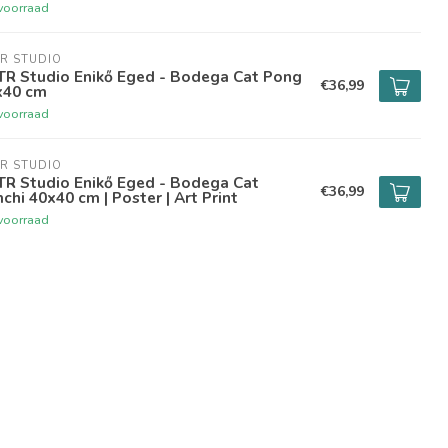
voorraad
R STUDIO
TR Studio Enikő Eged - Bodega Cat Pong
€36,99
x40 cm
voorraad
R STUDIO
TR Studio Enikő Eged - Bodega Cat
€36,99
chi 40x40 cm | Poster | Art Print
voorraad