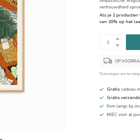
simplistische, enigs
vertrouwdheid opro
Als je 2 producten
van 20% op het laa
OP VOORRAAD.
Toevoegen om te verge
Gratis
cadeau in
Gratis verzend
Kom langs bij o
KKEC voor al j