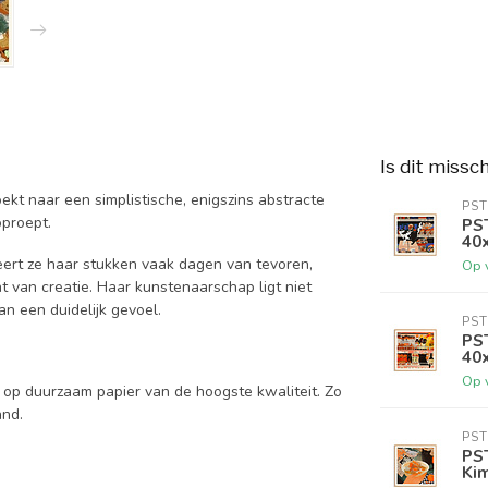
Is dit missc
ekt naar een simplistische, enigszins abstracte
PST
oproept.
PS
40x
eert ze haar stukken vaak dagen van tevoren,
Op 
 van creatie. Haar kunstenaarschap ligt niet
an een duidelijk gevoel.
PST
PST
40x
Op 
 op duurzaam papier van de hoogste kwaliteit. Zo
and.
PST
PS
Kim