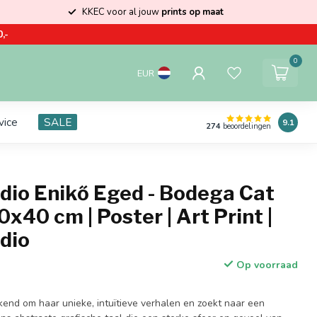
KKEC voor al jouw
prints op maat
,-
0
EUR
vice
SALE
9.1
274
beoordelingen
dio Enikő Eged - Bodega Cat
x40 cm | Poster | Art Print |
dio
Op voorraad
kend om haar unieke, intuïtieve verhalen en zoekt naar een