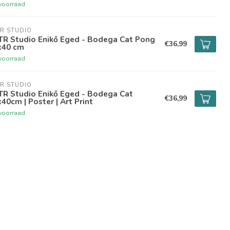
voorraad
R STUDIO
TR Studio Enikő Eged - Bodega Cat Pong
€36,99
x40 cm
voorraad
R STUDIO
TR Studio Enikő Eged - Bodega Cat
€36,99
40cm | Poster | Art Print
voorraad