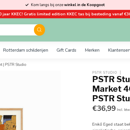
Kom langs bij onze
winkel in de Koopgoot
0 jaar KKEC! Gratis limited edition KKEC tas bij besteding vanaf €30
Rotterdam schilderijen
Gift Cards
Merken
Klantenser
nt | PSTR Studio
PSTR STUDIO
PSTR Stu
Market 40
PSTR Stu
€36,99
Incl. btw
Enikő Eged staat be