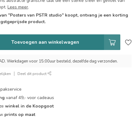
zins abstracte grafische taal die een sterke sfeer en gevoel van
ept.
Lees meer
.
 van "Posters van PSTR studio" koopt, ontvang je een korting
gstgeprijsde product.
Toevoegen aan winkelwagen
 Werkdagen voor 15:00uur besteld, dezelfde dag verzonden.
lijken
Deel dit product
pakservice
ing
vanaf 49,- voor cadeaus
nze
winkel in de Koopgoot
ouw
prints op maat