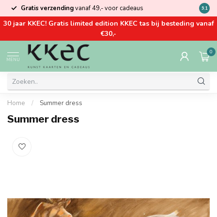
Gratis verzending
vanaf 49,- voor cadeaus
Kom la
9.1
30 jaar KKEC! Gratis limited edition KKEC tas bij besteding vanaf
€30,-
0
MENU
Home
/
Summer dress
Summer dress