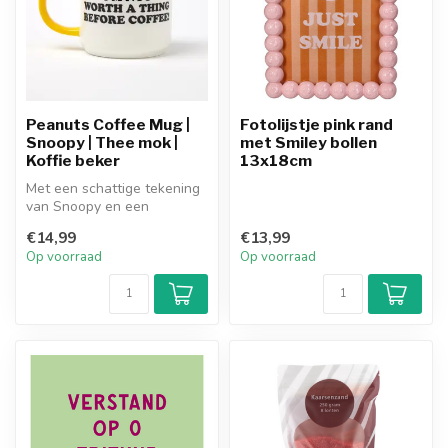
Peanuts Coffee Mug |
Fotolijstje pink rand
Snoopy | Thee mok |
met Smiley bollen
Koffie beker
13x18cm
Met een schattige tekening
van Snoopy en een
grappige of inspirerende
€14,99
€13,99
tekst word...
Op voorraad
Op voorraad