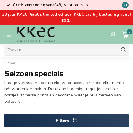
Gratis verzending
vanaf 49,- voor cadeaus
Kom la
9.1
30 jaar KKEC! Gratis limited edition KKEC tas bij besteding vanaf
€30,-
0
MENU
Home
Seizoen specials
Laat je verrassen door unieke woonaccessoires die elke ruimte
nét wat leuker maken. Denk aan bloemige tegeltjes, vrolijke
bordjes, zomerse prints en decoratie waar je huis meteen van
opfleurt.
Filters