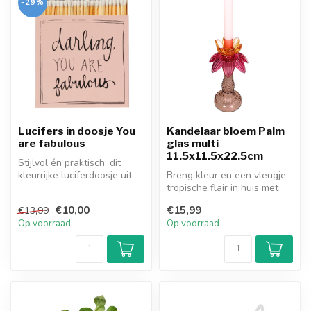
-29%
Lucifers in doosje You
Kandelaar bloem Palm
are fabulous
glas multi
11.5x11.5x22.5cm
Stijlvol én praktisch: dit
kleurrijke luciferdoosje uit
Breng kleur en een vleugje
Engeland bevat 125 extra...
tropische flair in huis met
deze prachtige kandelaar ...
€10,00
€15,99
€13,99
Op voorraad
Op voorraad