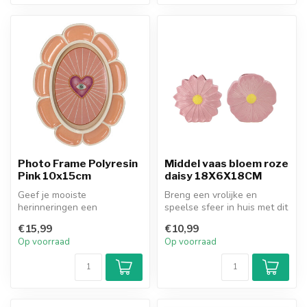
Photo Frame Polyresin
Middel vaas bloem roze
Pink 10x15cm
daisy 18X6X18CM
Geef je mooiste
Breng een vrolijke en
herinneringen een
speelse sfeer in huis met dit
bijzondere plek met deze
schattige vaasje in de vorm
€15,99
€10,99
kleurrijke fotolijst ...
...
Op voorraad
Op voorraad