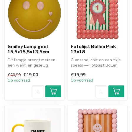
Smiley Lamp geel
Fotolijst Bollen Pink
15,5x15,5x13,5cm
13x18
Dit lampje brengt meteen
Glanzend, chic en een tikje
een warm en gezellig
speels — Fotolijst Bollen
sfeertje met zich mee. De
Pink (13x18 cm) met twee
€19,00
€19,99
€29,99
zachte, ...
r...
Op voorraad
Op voorraad