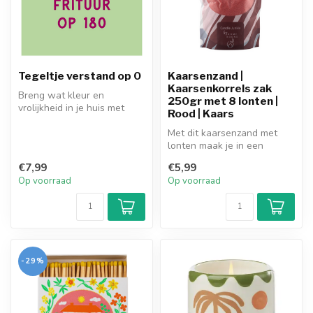
Tegeltje verstand op 0
Kaarsenzand |
Kaarsenkorrels zak
Breng wat kleur en
250gr met 8 lonten |
vrolijkheid in je huis met
Rood | Kaars
deze superleuke kleurrijke
tegels!...
Met dit kaarsenzand met
lonten maak je in een
handomdraai je eigen kaars.
€7,99
€5,99
Giet h...
Op voorraad
Op voorraad
-29%