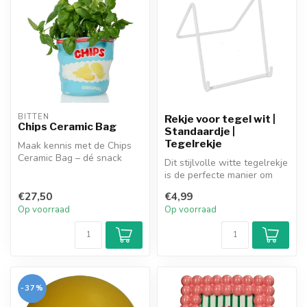
BITTEN
Rekje voor tegel wit |
Chips Ceramic Bag
Standaardje |
Tegelrekje
Maak kennis met de Chips
Ceramic Bag – dé snack
Dit stijlvolle witte tegelrekje
bowl voor wie klaar is met
is de perfecte manier om
saaie...
jouw favoriete tegel mo...
€27,50
€4,99
Op voorraad
Op voorraad
-37%