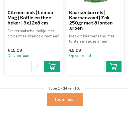
Citroen mok | Lemon
Kaarsenkorrels |
Mug | Koffie en thee
Kaarsenzand | Zak
beker | 9x12x8 cm
250gr met 8 lonten
groen
Dit keramische mokje met
citroentjes brengt direct een
Met dit kaarsenzand met
frisse, zonnige uitstrali...
lonten maak je in een
handomdraai je eigen kaars.
€15,99
€5,99
Giet h...
Op voorraad
Op voorraad
Toon
1
-
24
van 105
Toon meer