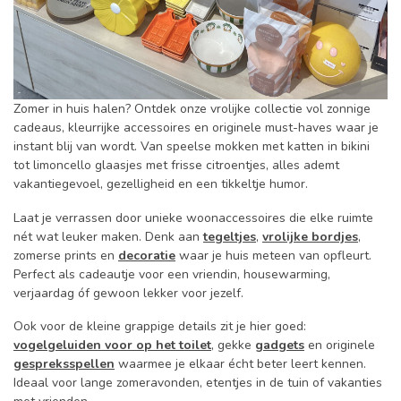
Zomer in huis halen? Ontdek onze vrolijke collectie vol zonnige
cadeaus, kleurrijke accessoires en originele must-haves waar je
instant blij van wordt. Van speelse mokken met katten in bikini
tot limoncello glaasjes met frisse citroentjes, alles ademt
vakantiegevoel, gezelligheid en een tikkeltje humor.
Laat je verrassen door unieke woonaccessoires die elke ruimte
nét wat leuker maken. Denk aan
tegeltjes
,
vrolijke bordjes
,
zomerse prints en
decoratie
waar je huis meteen van opfleurt.
Perfect als cadeautje voor een vriendin, housewarming,
verjaardag óf gewoon lekker voor jezelf.
Ook voor de kleine grappige details zit je hier goed:
vogelgeluiden voor op het toilet
, gekke
gadgets
en originele
gespreksspellen
waarmee je elkaar écht beter leert kennen.
Ideaal voor lange zomeravonden, etentjes in de tuin of vakanties