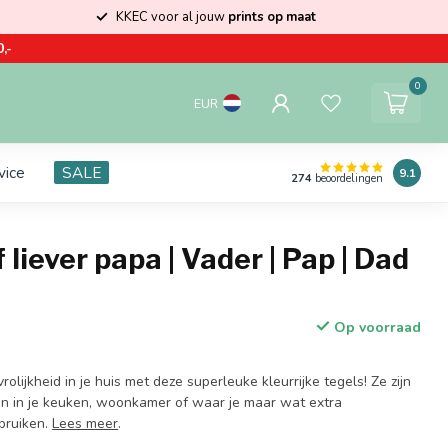
KKEC voor al jouw
prints op maat
,-
0
EUR
vice
SALE
9.1
274
beoordelingen
 liever papa | Vader | Pap | Dad
Op voorraad
olijkheid in je huis met deze superleuke kleurrijke tegels! Ze zijn
en in je keuken, woonkamer of waar je maar wat extra
ebruiken.
Lees meer
.