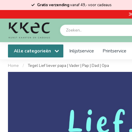
Gratis verzending
vanaf 49,- voor cadeaus
3
Alle categorieën
Inlijstservice
Printservice
Home
/
Tegel Lief liever papa | Vader | Pap | Dad | Opa