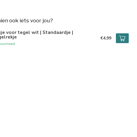
hien ook iets voor jou?
je voor tegel wit | Standaardje |
elrekje
€4,99
voorraad