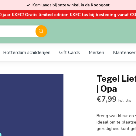
Kom langs bij onze
winkel in de Koopgoot
0 jaar KKEC! Gratis limited edition KKEC tas bij besteding vanaf €30
Rotterdam schilderijen
Gift Cards
Merken
Klantenser
Tegel Lief
| Opa
€7,99
Incl. btw
Breng wat kleur en vr
ideaal om te plaats
gezelligheid kunt g