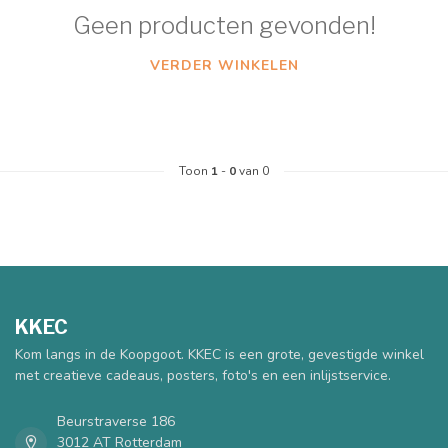
Geen producten gevonden!
VERDER WINKELEN
Toon
1
-
0
van 0
KKEC
Kom langs in de Koopgoot. KKEC is een grote, gevestigde winkel
met creatieve cadeaus, posters, foto's en een inlijstservice.
Beurstraverse 186
3012 AT Rotterdam