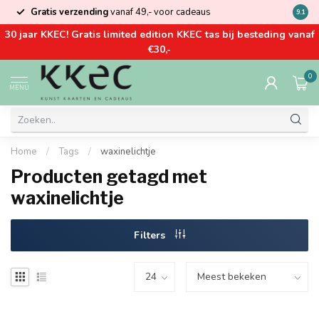
Gratis verzending
vanaf 49,- voor cadeaus
Kom la
9.1
30 jaar KKEC! Gratis limited edition KKEC tas bij besteding vanaf
€30,-
0
MENU
Home
/
Tags
/
waxinelichtje
Producten getagd met
waxinelichtje
Filters