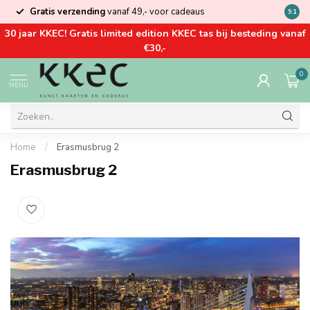
Gratis verzending
vanaf 49,- voor cadeaus
Kom la
9.1
30 jaar KKEC! Gratis limited edition KKEC tas bij besteding vanaf
€30,-
0
MENU
Home
/
Erasmusbrug 2
Erasmusbrug 2