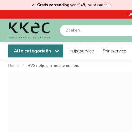
Gratis verzending
vanaf 49,- voor cadeaus
3
Alle categorieën
Inlijstservice
Printservice
Home
/
RVS rietje om mee te nemen.