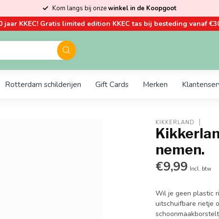
Kom langs bij onze
winkel in de Koopgoot
0 jaar KKEC! Gratis limited edition KKEC tas bij besteding vanaf €30
Rotterdam schilderijen
Gift Cards
Merken
Klantenser
KIKKERLAND
Kikkerlan
nemen.
€9,99
Incl. btw
Wil je geen plastic r
uitschuifbare rietje
schoonmaakborstelt