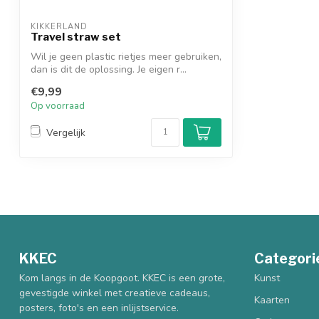
KIKKERLAND
Travel straw set
Wil je geen plastic rietjes meer gebruiken,
dan is dit de oplossing. Je eigen r...
€9,99
Op voorraad
Vergelijk
KKEC
Categori
Kom langs in de Koopgoot. KKEC is een grote,
Kunst
gevestigde winkel met creatieve cadeaus,
Kaarten
posters, foto's en een inlijstservice.