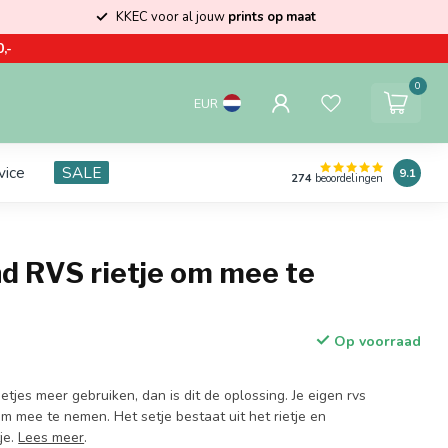
KKEC voor al jouw
prints op maat
,-
0
EUR
vice
SALE
9.1
274
beoordelingen
d RVS rietje om mee te
Op voorraad
ietjes meer gebruiken, dan is dit de oplossing. Je eigen rvs
 om mee te nemen. Het setje bestaat uit het rietje en
je.
Lees meer
.