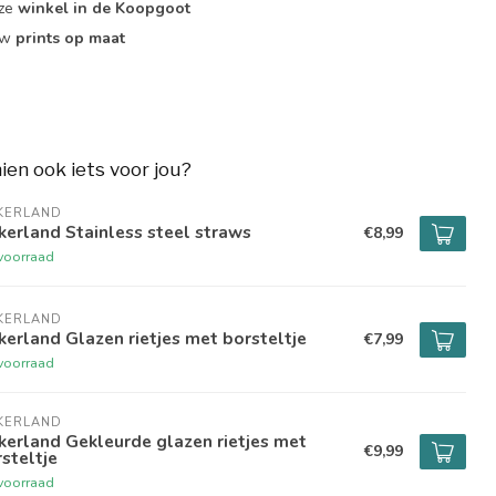
nze
winkel in de Koopgoot
ouw
prints op maat
hien ook iets voor jou?
KERLAND
kerland Stainless steel straws
€8,99
voorraad
KERLAND
kerland Glazen rietjes met borsteltje
€7,99
voorraad
KERLAND
kerland Gekleurde glazen rietjes met
€9,99
steltje
voorraad