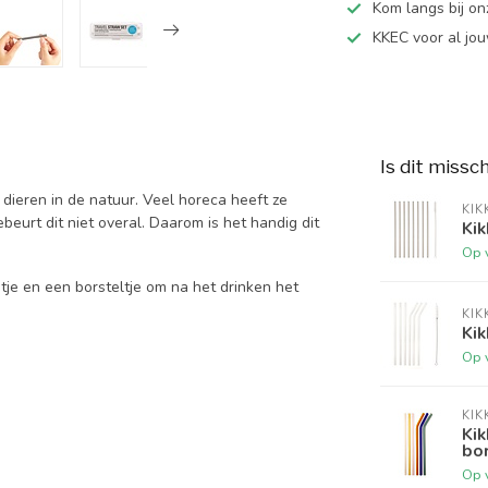
Kom langs bij o
KKEC voor al j
Is dit missc
oor dieren in de natuur. Veel horeca heeft ze
KIK
beurt dit niet overal. Daarom is het handig dit
Kik
Op 
ietje en een borsteltje om na het drinken het
KIK
Kik
Op 
KIK
Kik
bor
Op 