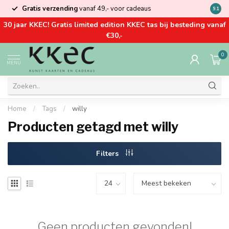
Gratis verzending
vanaf 49,- voor cadeaus
Kom la
9.1
30 jaar KKEC! Gratis limited edition KKEC tas bij besteding vanaf
€30,-
0
MENU
Home
/
Tags
/
willy
Producten getagd met willy
Filters
Geen producten gevonden!