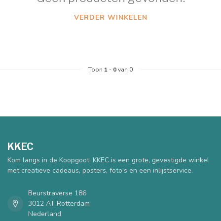
VERDER WINKELEN
Toon
1
-
0
van 0
KKEC
Kom langs in de Koopgoot. KKEC is een grote, gevestigde winkel
met creatieve cadeaus, posters, foto's en een inlijstservice.
Beurstraverse 186
3012 AT Rotterdam
Nederland