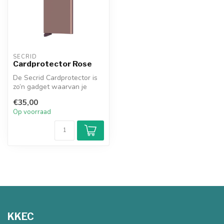
SECRID
Cardprotector Rose
De Secrid Cardprotector is
zo’n gadget waarvan je
denkt: hoe heb ik ooit
€35,00
zonder ...
Op voorraad
KKEC