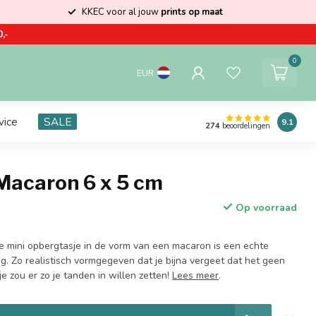
KKEC voor al jouw
prints op maat
,-
0
EUR
vice
SALE
9.1
274
beoordelingen
 Macaron 6 x 5 cm
Op voorraad
 mini opbergtasje in de vorm van een macaron is een echte
og. Zo realistisch vormgegeven dat je bijna vergeet dat het geen
je zou er zo je tanden in willen zetten!
Lees meer
.