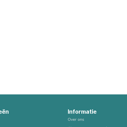
eën
Informatie
Over ons