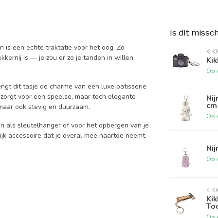
Is dit missc
is een echte traktatie voor het oog. Zo
KIK
kernij is — je zou er zo je tanden in willen
Kik
Op 
engt dit tasje de charme van een luxe patisserie
 zorgt voor een speelse, maar toch elegante
Nij
cm 
, maar ook stevig en duurzaam.
Op 
en als sleutelhanger of voor het opbergen van je
olijk accessoire dat je overal mee naartoe neemt.
Nij
Op 
KIK
Ki
Too
Op 