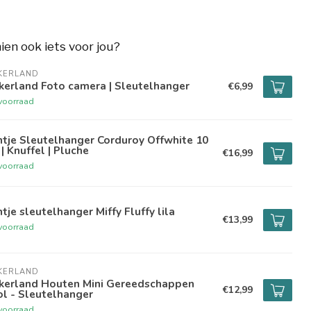
hien ook iets voor jou?
KERLAND
kerland Foto camera | Sleutelhanger
€6,99
voorraad
ntje Sleutelhanger Corduroy Offwhite 10
| Knuffel | Pluche
€16,99
voorraad
ntje sleutelhanger Miffy Fluffy lila
€13,99
voorraad
KERLAND
kkerland Houten Mini Gereedschappen
€12,99
l - Sleutelhanger
voorraad