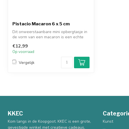
Pistacio Macaron 6 x 5 cm
Dit onweerstaanbare mini opbergtasje in
de vorm van een macaron is een echte
tra...
€12,99
Op voorraad
Vergelijk
KKEC
Categori
Kom langs in de Koopgoot. KKEC is een grote,
Kunst
gevestigde winkel met creatieve cadeaus,