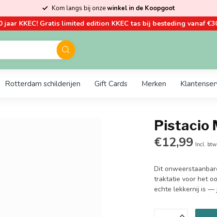
Kom langs bij onze
winkel in de Koopgoot
0 jaar KKEC! Gratis limited edition KKEC tas bij besteding vanaf €30
Rotterdam schilderijen
Gift Cards
Merken
Klantenser
Pistacio
€12,99
Incl. btw
Dit onweerstaanbare
traktatie voor het o
echte lekkernij is — 