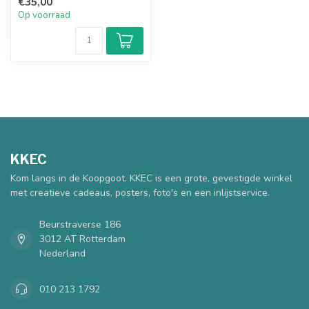
€35,00
zonder ...
Op voorraad
KKEC
Kom langs in de Koopgoot. KKEC is een grote, gevestigde winkel
met creatieve cadeaus, posters, foto's en een inlijstservice.
Beurstraverse 186
3012 AT Rotterdam
Nederland
010 213 1792