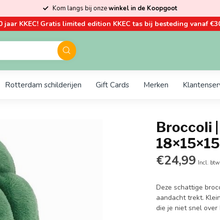
Kom langs bij onze
winkel in de Koopgoot
0 jaar KKEC! Gratis limited edition KKEC tas bij besteding vanaf €30
Rotterdam schilderijen
Gift Cards
Merken
Klantenser
Broccoli |
18×15×1
€24,99
Incl. btw
Deze schattige broc
aandacht trekt. Klei
die je niet snel over