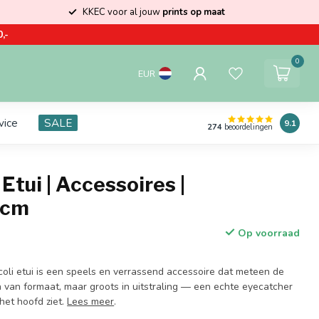
KKEC voor al jouw
prints op maat
,-
0
EUR
vice
SALE
9.1
274
beoordelingen
 Etui | Accessoires |
5cm
Op voorraad
coli etui is een speels en verrassend accessoire dat meteen de
n van formaat, maar groots in uitstraling — een echte eyecatcher
 het hoofd ziet.
Lees meer
.