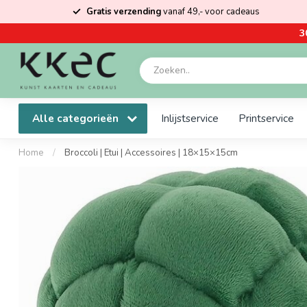
Gratis verzending
vanaf 49,- voor cadeaus
3
Alle categorieën
Inlijstservice
Printservice
Home
/
Broccoli | Etui | Accessoires | 18×15×15cm