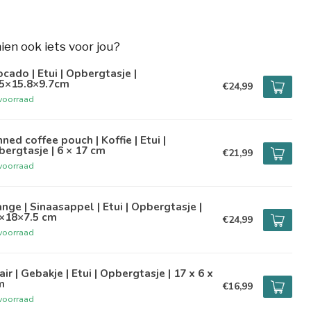
hien ook iets voor jou?
cado | Etui | Opbergtasje |
.5×15.8×9.7cm
€24,99
voorraad
ned coffee pouch | Koffie | Etui |
ergtasje | 6 × 17 cm
€21,99
voorraad
nge | Sinaasappel | Etui | Opbergtasje |
5×18×7.5 cm
€24,99
voorraad
air | Gebakje | Etui | Opbergtasje | 17 x 6 x
m
€16,99
voorraad