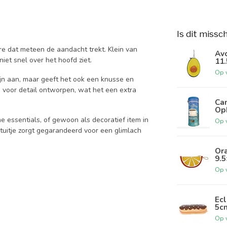
Is dit missc
re dat meteen de aandacht trekt. Klein van
Avo
iet snel over het hoofd ziet.
11
Op 
 fijn aan, maar geeft het ook een knusse en
og voor detail ontworpen, wat het een extra
Can
Opb
ine essentials, of gewoon als decoratief item in
Op 
etuitje zorgt gegarandeerd voor een glimlach
Ora
9.
Op 
Ecl
5c
Op 