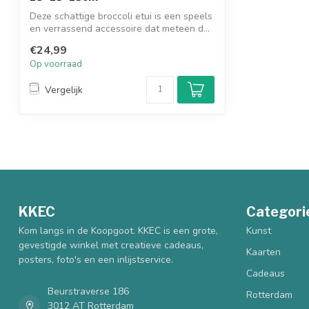
Deze schattige broccoli etui is een speels
en verrassend accessoire dat meteen d...
€24,99
Op voorraad
Vergelijk
KKEC
Categori
Kom langs in de Koopgoot. KKEC is een grote,
Kunst
gevestigde winkel met creatieve cadeaus,
Kaarten
posters, foto's en een inlijstservice.
Cadeaus
Beurstraverse 186
Rotterdam
3012 AT Rotterdam